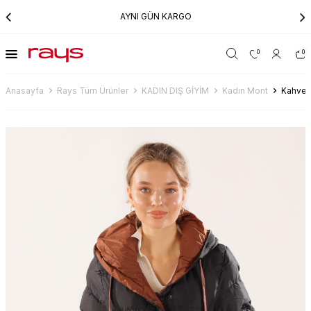
AYNI GÜN KARGO
0
0
Anasayfa
Rays Tüm Ürünler
KADIN DIŞ GİYİM
Kadın Mont
Kahve Ç