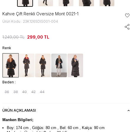
Kahve Çift Renkli Oversize Mont 0021-1
Ürün Kodu : 23K1265DIS001-004
1.249,00
TL
299,00
TL
Renk
Beden :
36
38
40
42
44
ÜRÜN AÇIKLAMASI
Manken Bilgileri;
Boy: 174 cm , Göğüs: 80 cm , Bel: 60 cm , Kalça: 90 cm