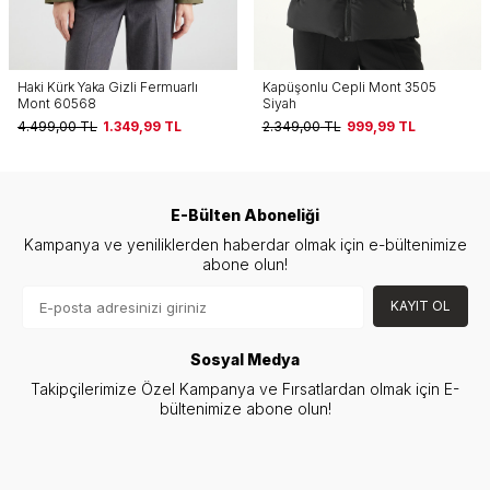
Kapüşonlu Cepli Mont 3505
Siyah Kapüşonlu Dik Yaka
Siyah
Fermuarlı Kısa Şişme Kadın Mont
8002
2.349,00
TL
999,99
TL
2.074,00
TL
799,99
TL
E-Bülten Aboneliği
Kampanya ve yeniliklerden haberdar olmak için e-bültenimize
abone olun!
KAYIT OL
Sosyal Medya
Takipçilerimize Özel Kampanya ve Fırsatlardan olmak için E-
bültenimize abone olun!