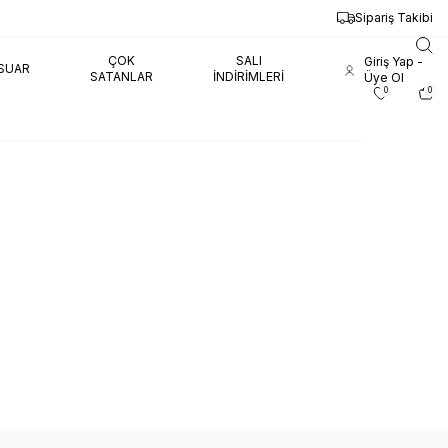
Sipariş Takibi
ÇOK
SALI
Giriş Yap -
SUAR
SATANLAR
İNDIRIMLERI
Üye Ol
0
0