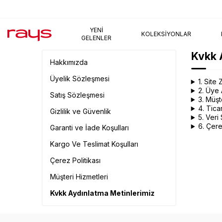
AYNI GÜN KARGO
YENI
KOLEKSIYONLAR
GELENLER
Kvkk 
Hakkımızda
Üyelik Sözleşmesi
1. Site
2. Üye 
Satış Sözleşmesi
3. Müşt
4. Tica
Gizlilik ve Güvenlik
5. Ver
6. Çere
Garanti ve İade Koşulları
Kargo Ve Teslimat Koşulları
Çerez Politikası
Müşteri Hizmetleri
Kvkk Aydınlatma Metinlerimiz