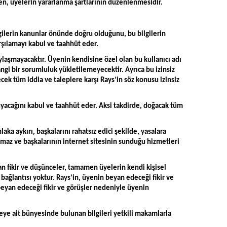
en, üyelerin yararlanma şartlarının düzenlenmesidir.
lgilerin kanunlar önünde doğru olduğunu, bu bilgilerin
rşılamayı kabul ve taahhüt eder.
aylaşmayacaktır. Üyenin kendisine özel olan bu kullanıcı adı
ngi bir sorumluluk yükletilemeyecektir. Ayrıca bu izinsiz
cek tüm iddia ve taleplere karşı Rays’in söz konusu izinsiz
yacağını kabul ve taahhüt eder. Aksi takdirde, doğacak tüm
aka aykırı, başkalarını rahatsız edici şekilde, yasalara
namaz ve başkalarının internet sitesinin sunduğu hizmetleri
an fikir ve düşünceler, tamamen üyelerin kendi kişisel
e bağlantısı yoktur. Rays’in, üyenin beyan edeceği fikir ve
beyan edeceği fikir ve görüşler nedeniyle üyenin
eye ait bünyesinde bulunan bilgileri yetkili makamlarla