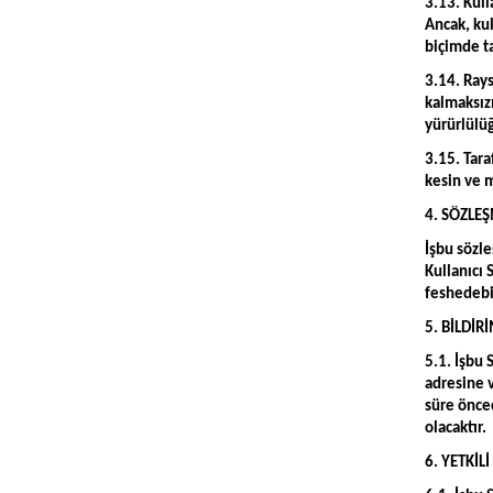
3.13. Kull
Ancak, kul
biçimde ta
3.14. Rays
kalmaksızı
yürürlülü
3.15. Tara
kesin ve m
4. SÖZLE
İşbu sözle
Kullanıcı 
feshedebi
5. BİLDİR
5.1. İşbu 
adresine v
süre önced
olacaktır.
6. YETKİL