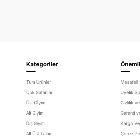
Kategoriler
Önemli 
Tüm Ürünler
Mesafeli 
Çok Satanlar
Üyelik S
Üst Gİyim
Gizlilik v
Alt Giyim
Garanti v
Dış Giyim
Kargo Ve 
Alt Üst Takım
Çerez Pol