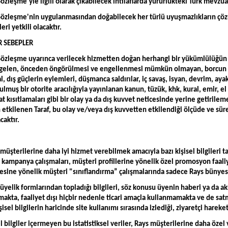
Sözleşme'yle ilgili olarak çıkabilecek ihtilaflarda yürürlükteki Türk mevzua
 Sözleşme'nin uygulanmasından doğabilecek her türlü uyuşmazlıkların çö
ri yetkili olacaktır.
R SEBEPLER
 Sözleşme uyarınca verilecek hizmetten doğan herhangi bir yükümlülüğün
elen, önceden öngörülmesi ve engellenmesi mümkün olmayan, borcun ifasın
al, dış güçlerin eylemleri, düşmanca saldırılar, iç savaş, isyan, devrim, a
lmuş bir otorite aracılığıyla yayınlanan kanun, tüzük, khk, kural, emir, e
lat kısıtlamaları gibi bir olay ya da dış kuvvet neticesinde yerine getiril
 etkilenen Taraf, bu olay ve/veya dış kuvvetten etkilendiği ölçüde ve 
aktır.
 müşterilerine daha iyi hizmet verebilmek amacıyla bazı kişisel bilgileri 
kampanya çalışmaları, müşteri profillerine yönelik özel promosyon faali
esine yönelik müşteri "sınıflandırma” çalışmalarında sadece Rays bünyes
 üyelik formlarından topladığı bilgileri, söz konusu üyenin haberi ya da aks
kta, faaliyet dışı hiçbir nedenle ticari amaçla kullanmamakta ve de satm
işisel bilgilerin haricinde site kullanımı sırasında izlediği, ziyaretçi hare
el bilgiler içermeyen bu istatistiksel veriler, Rays müşterilerine daha öze