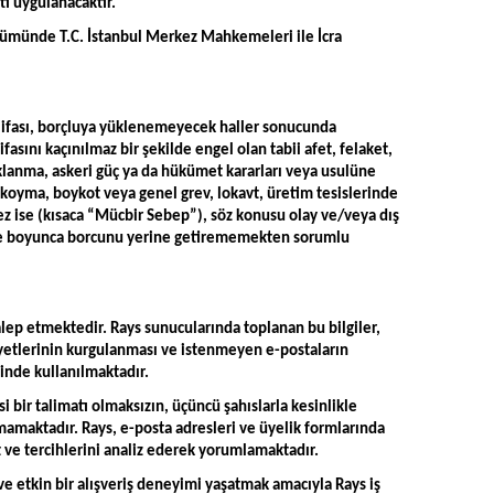
tı uygulanacaktır.
zümünde T.C. İstanbul Merkez Mahkemeleri ile İcra
 ifası, borçluya yüklenemeyecek haller sonucunda
ı kaçınılmaz bir şekilde engel olan tabii afet, felaket,
yaklanma, askeri güç ya da hükümet kararları veya usulüne
l koyma, boykot veya genel grev, lokavt, üretim tesislerinde
emez ise (kısaca “Mücbir Sebep”), söz konusu olay ve/veya dış
süre boyunca borcunu yerine getirememekten sorumlu
talep etmektedir. Rays sunucularında toplanan bu bilgiler,
yetlerinin kurgulanması ve istenmeyen e-postaların
inde kullanılmaktadır.
i bir talimatı olmaksızın, üçüncü şahıslarla kesinlikle
amaktadır. Rays, e-posta adresleri ve üyelik formlarında
ket ve tercihlerini analiz ederek yorumlamaktadır.
l ve etkin bir alışveriş deneyimi yaşatmak amacıyla Rays iş