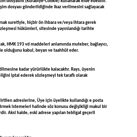
etişim dosyasını (Kurabiye-Cookie) kullanarak elde edebilir.
tişim dosyası gönderildiğinde ikaz verilmesini sağlayacak
mak suretiyle, hiçbir ön ihbara ve/veya ihtara gerek
Sözleşmesi hükümleri, sitesinde yayınlandığı tarihte
 olarak, HMK 193 vd maddeleri anlamında muteber, bağlayıcı,
nde olduğunu kabul, beyan ve taahhüt eder.
dilmesine kadar yürürlükte kalacaktır. Rays, üyenin
ini iptal ederek sözleşmeyi tek taraflı olarak
lirtilen adreslerine, Üye için üyelikte kullandığı e posta
ştirmek istemeleri halinde söz konusu değişikliği makul bir
dir. Aksi halde, eski adrese yapılan tebligat geçerli