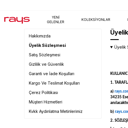
AYNI GÜN KARGO
YENI
KOLEKSIYONLAR
GELENLER
Üyeli
Hakkımızda
Üyelik Sözleşmesi
Üyelik
Satış Sözleşmesi
Gizlilik ve Güvenlik
Garanti ve İade Koşulları
KULLANIC
Kargo Ve Teslimat Koşulları
1. TARAF
a)
rays.co
Çerez Politikası
34235 Ese
Müşteri Hizmetleri
anılacaktır
Kvkk Aydınlatma Metinlerimiz
b)
rays.co
2. SÖZLE