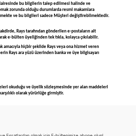
dairesinde bu bilgilerin talep edilmesi halinde ve
apmak zorunda olduğu durumlarda resmi makamlara
lmekte ve bu bilgileri sadece Müşteri değiştirebilmektedir.
akdirde, Rays tarafından gönderilen e-postaların alt
ak e-bülten üyeliğinden tek tıkla, kolayca çıkılabilir.
ak amacıyla hiçbir şekilde Rays veya ona hizmet veren
rin Rays ara yüzü üzerinden banka ve üye bilgisayarı
eleri okuduğu ve üyelik sözleşmesinde yer alan maddeleri
rşılıklı olarak yürürlüğe girmiştir.
e Fırsatlardan olmak için E-bültenimize abone olun!