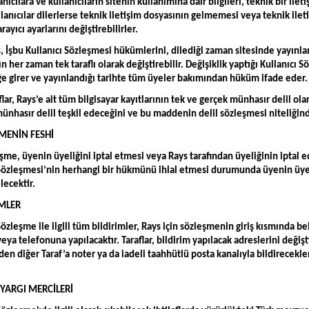
anıcılara ve kullanıcıların sitenin kullanımına dair bilgileri, teknik bir il
lanıcılar dilerlerse teknik iletişim dosyasının gelmemesi veya teknik ile
rayıcı ayarlarını değiştirebilirler.
, İşbu Kullanıcı Sözleşmesi hükümlerini, dilediği zaman sitesinde yayınla
n her zaman tek taraflı olarak değiştirebilir. Değişiklik yaptığı Kullanıcı 
ğe girer ve yayınlandığı tarihte tüm üyeler bakımından hüküm ifade eder.
flar, Rays’e ait tüm bilgisayar kayıtlarının tek ve gerçek münhasır delil
ünhasır delil teşkil edeceğini ve bu maddenin delil sözleşmesi niteliği
ŞMENİN FESHİ
şme, üyenin üyeliğini iptal etmesi veya Rays tarafından üyeliğinin iptal e
Sözleşmesi’nin herhangi bir hükmünü ihlal etmesi durumunda üyenin üyeliğ
lecektir.
İMLER
Sözleşme ile ilgili tüm bildirimler, Rays için sözleşmenin giriş kısmında be
eya telefonuna yapılacaktır. Taraflar, bildirim yapılacak adreslerini deği
en diğer Taraf’a noter ya da iadeli taahhütlü posta kanalıyla bildirecekler
İ YARGI MERCİLERİ