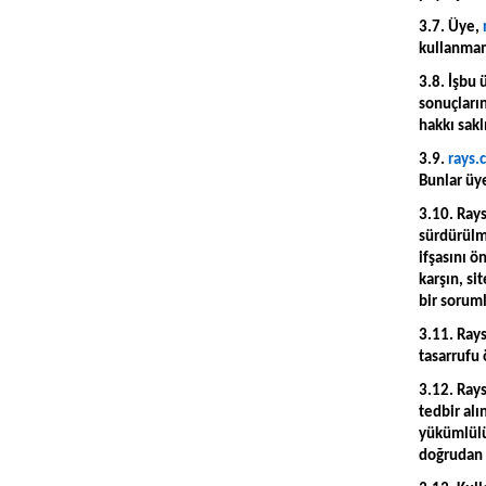
3.7. Üye,
kullanmama
3.8. İşbu 
sonuçları
hakkı saklı
3.9.
rays.
Bunlar üye
3.10. Rays
sürdürülme
ifşasını ö
karşın, si
bir sorum
3.11. Rays
tasarrufu
3.12. Rays
tedbir alı
yükümlülü
doğrudan y