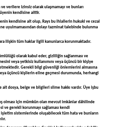
ra ve verilere izinsiz olarak ulaşmamayı ve bunları
yenin kendisine aittir.
nin kendisine ait olup, Rays bu ihlallerin hukuki ve cezai
mesine uyulmamasından dolayı tazminat talebinde bulunma
ra ilişkin tüm haklar ilgili kanunlarca korunmaktadır.
kümlülüğü olarak kabul eder, gizliliğin sağlanması ve
esini veya yetkisiz kullanımını veya üçüncü bir kişiye
 etmektedir. Gerekli bilgi güvenliği önlemlerini almasına
si veya üçüncü kişilerin eline geçmesi durumunda, herhangi
 ait dosya, belge ve bilgileri silme hakkı vardır. Üye işbu
lmış olması için mümkün olan mevcut imkânlar dâhilinde
esi ve gerekli korunmayı sağlaması kendi
 işletim sistemlerinde oluşabilecek tüm hata ve bunların
lır.