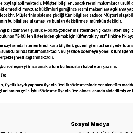
ile paylaşılabilmektedir. Müşteri bilgileri, ancak resmi makamlarca usulü 
eki emredici mevzuat hükümleri gereğince resmi makamlara açıklama y
lecektir. Müşterinin sisteme girdiği tüm bilgilere sadece Müşteri ulaşabi
ının bu bilgilere ulaşması ve bunları değiştirmesi mümkün değildir.
ngi bir zamanda günlük e-posta gönderim listesinden çıkmak istenildiği t
ulunan “E-bülten listesinden çıkmak için lütfen tıklayınız” linkine tıklayar
 sayfasında istenen kredi kartı bilgileri, güvenliği en üst seviyede tutm
in sunucularında tutulmamaktadır. Bu şekilde ödemeye yönelik tüm işlemle
gerçekleşmesi sağlanmaktadır.
şbu sözleşmeyi imzalamakla tüm bu hususları kabul etmiş sayılır.
LÜK
in, üyelik kaydı yapması üyenin üyelik sözleşmesinde yer alan tüm madd
ği anlamına gelir. İşbu Sözleşme üyenin üye olması anında akdedilmiş ve ka
Sosyal Medya
enimize abone
Takipçilerimize Özel Kampanya v