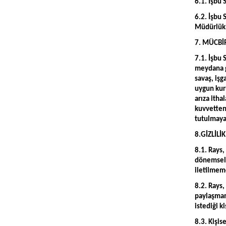
6.1. İşbu 
6.2. İşbu
Müdürlükle
7. MÜCBİ
7.1. İşbu
meydana g
savaş, işg
uygun kuru
arıza itha
kuvvetten
tutulmayac
8.GİZLİLİK
8.1. Rays,
dönemsel 
iletilmem
8.2. Rays,
paylaşmama
istediği k
8.3. Kişis