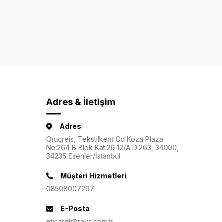
Adres & İletişim
Adres
Oruçreis, Tekstilkent Cd Koza Plaza
No:264 B Blok Kat:26 12/A D:263, 34000,
34235 Esenler/İstanbul
Müşteri Hizmetleri
08508007297
E-Posta
eticaret@rays.com.tr