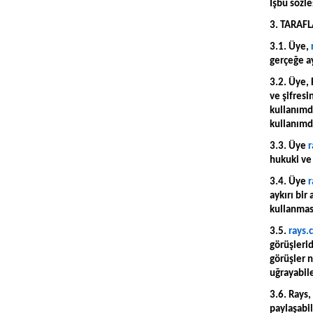
İşbu sözl
3. TARAF
3.1. Üye,
gerçeğe ay
3.2. Üye, 
ve şifresi
kullanımda
kullanımda
3.3. Üye
r
hukuki ve
3.4. Üye
r
aykırı bir
kullanması
3.5.
rays.
görüşlerid
görüşler n
uğrayabil
3.6. Rays,
paylaşabil