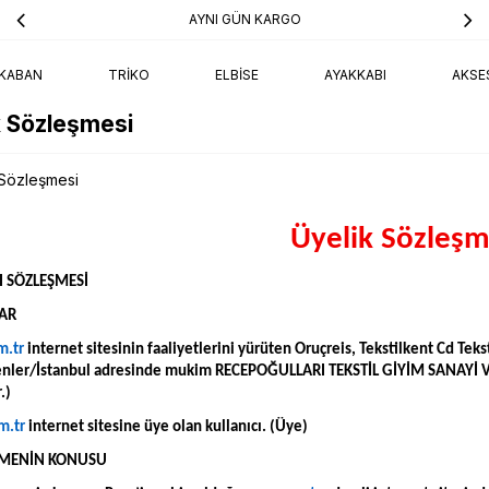
AYNI GÜN KARGO
KABAN
TRIKO
ELBISE
AYAKKABI
AKSE
k Sözleşmesi
 Sözleşmesi
Üyelik Sözleşm
I SÖZLEŞMESİ
LAR
m.tr
internet sitesinin faaliyetlerini yürüten Oruçreis, Tekstilkent Cd Te
nler/İstanbul adresinde mukim RECEPOĞULLARI TEKSTİL GİYİM SANAYİ V
.)
m.tr
internet sitesine üye olan kullanıcı. (Üye)
ŞMENİN KONUSU