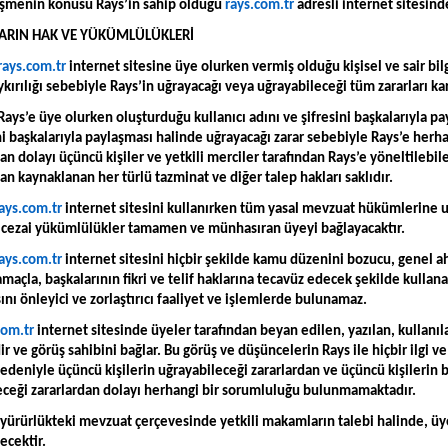
eşmenin konusu Rays’in sahip olduğu
rays.com.tr
adresli internet sitesind
LARIN HAK VE YÜKÜMLÜLÜKLERİ
rays.com.tr
internet sitesine üye olurken vermiş olduğu kişisel ve sair bi
kırılığı sebebiyle Rays’in uğrayacağı veya uğrayabileceği tüm zararları ka
Rays’e üye olurken oluşturduğu kullanıcı adını ve şifresini başkalarıyla p
ni başkalarıyla paylaşması halinde uğrayacağı zarar sebebiyle Rays’e herha
n dolayı üçüncü kişiler ve yetkili merciler tarafından Rays’e yöneltilebile
n kaynaklanan her türlü tazminat ve diğer talep hakları saklıdır.
ays.com.tr
internet sitesini kullanırken tüm yasal mevzuat hükümlerine u
 cezai yükümlülükler tamamen ve münhasıran üyeyi bağlayacaktır.
ays.com.tr
internet sitesini hiçbir şekilde kamu düzenini bozucu, genel ahl
 amaçla, başkalarının fikri ve telif haklarına tecavüz edecek şekilde kulla
nı önleyici ve zorlaştırıcı faaliyet ve işlemlerde bulunamaz.
com.tr
internet sitesinde üyeler tarafından beyan edilen, yazılan, kullanıl
ir ve görüş sahibini bağlar. Bu görüş ve düşüncelerin Rays ile hiçbir ilgi v
edeniyle üçüncü kişilerin uğrayabileceği zararlardan ve üçüncü kişilerin 
eceği zararlardan dolayı herhangi bir sorumluluğu bulunmamaktadır.
 yürürlükteki mevzuat çerçevesinde yetkili makamların talebi halinde, üy
ecektir.