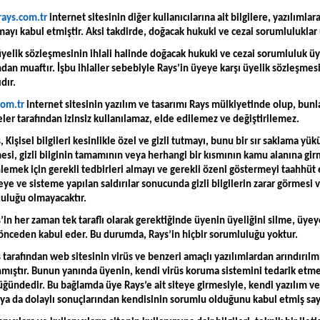
rays.com.tr
internet sitesinin diğer kullanıcılarına ait bilgilere, yazılımla
yı kabul etmiştir. Aksi takdirde, doğacak hukuki ve cezai sorumluluklar ü
üyelik sözleşmesinin ihlali halinde doğacak hukuki ve cezai sorumluluk üye
ndan muaftır. İşbu ihlaller sebebiyle Rays’in üyeye karşı üyelik sözleş
dır.
com.tr
internet sitesinin yazılım ve tasarımı Rays mülkiyetinde olup, bunla
ler tarafından izinsiz kullanılamaz, elde edilemez ve değiştirilemez.
, Kişisel bilgileri kesinlikle özel ve gizli tutmayı, bunu bir sır saklama yü
si, gizli bilginin tamamının veya herhangi bir kısmının kamu alanına girm
nlemek için gerekli tedbirleri almayı ve gerekli özeni göstermeyi taahhüt
teye ve sisteme yapılan saldırılar sonucunda gizli bilgilerin zarar görme
luluğu olmayacaktır.
’in her zaman tek taraflı olarak gerektiğinde üyenin üyeliğini silme, üyeye
 önceden kabul eder. Bu durumda, Rays’in hiçbir sorumluluğu yoktur.
 tarafından web sitesinin virüs ve benzeri amaçlı yazılımlardan arındırı
nmıştır. Bunun yanında üyenin, kendi virüs koruma sistemini tedarik etm
ğündedir. Bu bağlamda üye Rays’e ait siteye girmesiyle, kendi yazılım ve
a da dolaylı sonuçlarından kendisinin sorumlu olduğunu kabul etmiş sayı