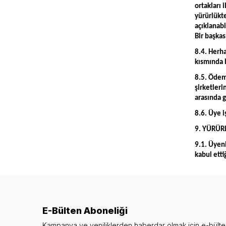
ortakları 
yürürlükt
açıklanabi
Bir başkas
8.4. Herha
kısmında b
8.5. Ödeme
şirketler
arasında 
8.6. Üye i
9. YÜRÜR
9.1. Üyen
kabul etti
E-Bülten Aboneliği
Kampanya ve yeniliklerden haberdar olmak için e-bült