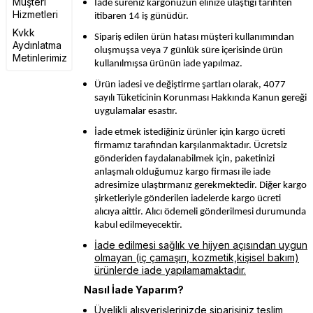
Müşteri
İade süreniz kargonuzun elinize ulaştığı tarihten
Hizmetleri
itibaren 14 iş günüdür.
Kvkk
Sipariş edilen ürün hatası müşteri kullanımından
Aydınlatma
oluşmuşsa veya 7 günlük süre içerisinde ürün
Metinlerimiz
kullanılmışsa ürünün iade yapılmaz.
Ürün iadesi ve değiştirme şartları olarak, 4077
sayılı Tüketicinin Korunması Hakkında Kanun gereği
uygulamalar esastır.
İade etmek istediğiniz ürünler için kargo ücreti
firmamız tarafından karşılanmaktadır. Ücretsiz
gönderiden faydalanabilmek için, paketinizi
anlaşmalı olduğumuz kargo firması ile iade
adresimize ulaştırmanız gerekmektedir. Diğer kargo
şirketleriyle gönderilen iadelerde kargo ücreti
alıcıya aittir. Alıcı ödemeli gönderilmesi durumunda
kabul edilmeyecektir.
İade edilmesi sağlık ve hijyen açısından uygun
olmayan (iç çamaşırı, kozmetik,kişisel bakım)
ürünlerde iade yapılamamaktadır.
Nasıl İade Yaparım?
Üyelikli alışverişlerinizde siparişiniz teslim