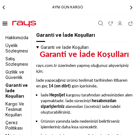
AYNI GÜN KARGO
0
0
Garanti ve İade Koşulları
Hakkımızda
Üyelik
Garanti ve İade Koşulları
Sözleşmesi
Garanti ve İade Koşulları
Satış
Sözleşmesi
rays.com.tr üzerinden yapmış oluğunuz alışverişiniz
Gizlilik ve
için;
Güvenlik
İade yapacağınız ürünü teslimat tarihinden itibaren
Garanti ve
en geç
14 (on dört)
gün içerisinde,
İade
İade
Hepsijet
kargosu tarafından adresinizden alım
Koşulları
yapmaktadır. İade sürecinizi
hesabınızdan
Kargo Ve
siparişleriniz
alanından (ücretsiz) iade talebi
Teslimat
oluşturabilirsiniz.
Koşulları
Ürünün yanında iade nedeninizi belirtirseniz
Çerez
işlemleriniz daha kısa sürecektir.
Politikası