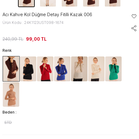
Acı Kahve Kol Düğme Detay Fitilli Kazak 006
Ürün Kodu : 24K1123UST098-1674
240,99
TL
99,00
TL
Renk
Beden :
STD