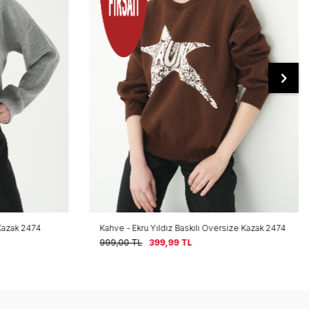
 Kazak 2474
Kahve - Ekru Yıldız Baskılı Oversize Kazak 2474
999,00
TL
399,99
TL