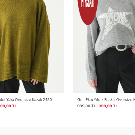
iklet Yaka Oversize Kazak 2450
Gri - Ekru Yıldız Baskılı Oversize
99,99
TL
999,00
TL
399,99
TL