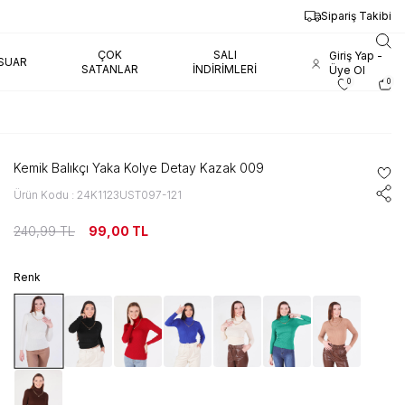
Sipariş Takibi
ÇOK
SALI
Giriş Yap -
SUAR
SATANLAR
İNDIRIMLERI
Üye Ol
0
0
Kemik Balıkçı Yaka Kolye Detay Kazak 009
Ürün Kodu : 24K1123UST097-121
240,99
TL
99,00
TL
Renk