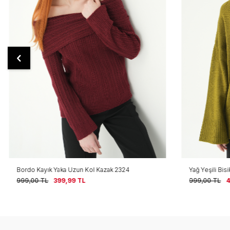
Bordo Kayık Yaka Uzun Kol Kazak 2324
Yağ Yeşili Bis
999,00
TL
399,99
TL
999,00
TL
4