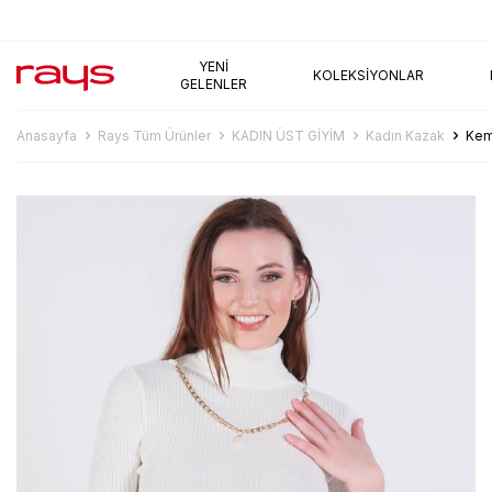
AYNI GÜN KARGO
YENI
KOLEKSIYONLAR
GELENLER
Anasayfa
Rays Tüm Ürünler
KADIN ÜST GİYİM
Kadın Kazak
Kem