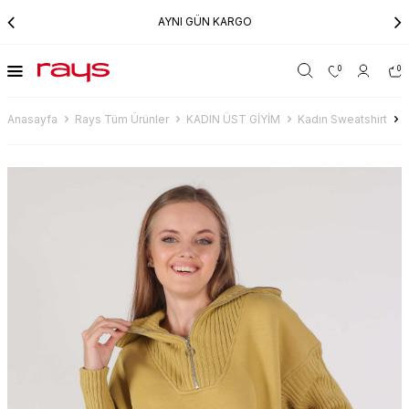
AYNI GÜN KARGO
0
0
Anasayfa
Rays Tüm Ürünler
KADIN ÜST GİYİM
Kadın Sweatshirt