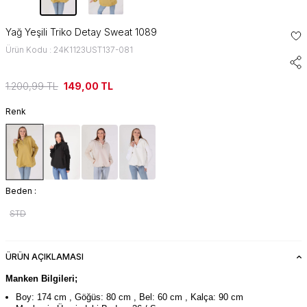
Yağ Yeşili Triko Detay Sweat 1089
Ürün Kodu : 24K1123UST137-081
1.200,99
TL
149,00
TL
Renk
Beden :
STD
ÜRÜN AÇIKLAMASI
Manken Bilgileri;
Boy: 174 cm , Göğüs: 80 cm , Bel: 60 cm , Kalça: 90 cm