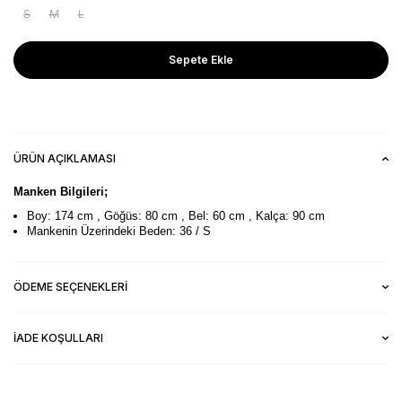
S
M
L
Sepete Ekle
ÜRÜN AÇIKLAMASI
Manken Bilgileri;
Boy: 174 cm , Göğüs: 80 cm , Bel: 60 cm , Kalça: 90 cm
Mankenin Üzerindeki Beden: 36 / S
ÖDEME SEÇENEKLERI
İADE KOŞULLARI