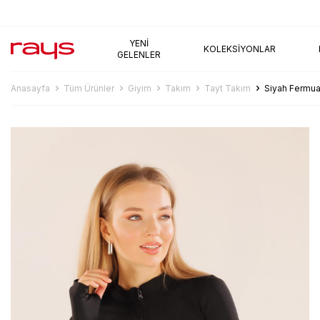
AYNI GÜN KARGO
YENI
KOLEKSIYONLAR
GELENLER
Anasayfa
Tüm Ürünler
Giyim
Takım
Tayt Takım
Siyah Fermuar