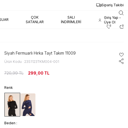
Sipariş Takibi
ÇOK
SALI
Giriş Yap -
SUAR
SATANLAR
İNDIRIMLERI
Üye Ol
0
0
Siyah Fermuarlı Hırka Tayt Takım 11009
Ürün Kodu : 23S1123TKM004-001
720,99
TL
299,00
TL
Renk
Beden :