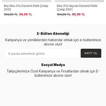
Bej-Ekru 3'lü Desenli Patik Çorap
Ekru 3'lü Hayvan Desenli Patik
2002
Çorap 2001
194,00
TL
99,99
TL
194,00
TL
99,99
TL
E-Bülten Aboneliği
Kampanya ve yeniliklerden haberdar olmak için e-bültenimize
abone olun!
KAYIT OL
Sosyal Medya
Takipçilerimize Özel Kampanya ve Fırsatlardan olmak için E-
bültenimize abone olun!