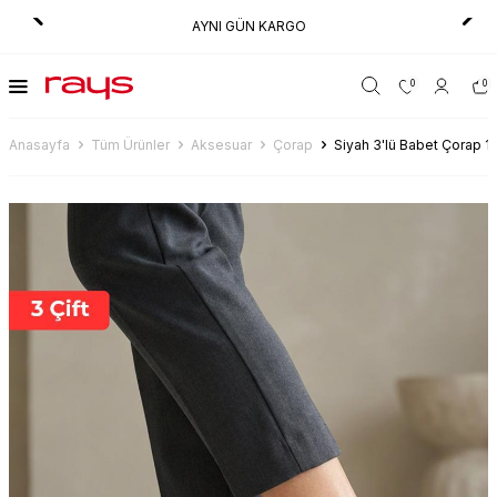
AYNI GÜN KARGO
0
0
Anasayfa
Tüm Ürünler
Aksesuar
Çorap
Siyah 3'lü Babet Çorap 1