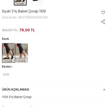
Siyah 3'lü Babet Çorap 1109
Ürün Kodu : BSC1123AKS009-001
184,00
TL
79,00
TL
Renk
Beden :
STD
ÜRÜN AÇIKLAMASI
1109 3'lü Babet Çorap