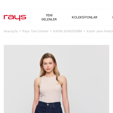
AYNI GÜN KARGO
YENI
KOLEKSIYONLAR
GELENLER
Anasayfa
Rays Tüm Ürünler
KADIN JEAN/DENİM
Kadın Jean Panto