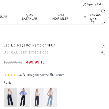
Sipariş Takibi
ÇOK
SALI
Giriş Yap -
SUAR
SATANLAR
İNDIRIMLERI
Üye Ol
0
0
Laci Bol Paça Kot Pantolon 11107
Ürün Kodu : 23S1123133013-005
1.399,00
TL
499,99
TL
📷
4.3
★
★
★
★
★
3
•
1
Yorum
Değerlendirme
Renk