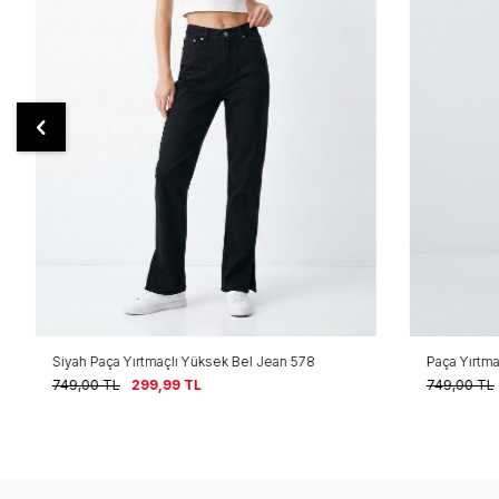
Siyah Paça Yırtmaçlı Yüksek Bel Jean 578
Paça Yırtmaçl
749,00
TL
299,99
TL
749,00
TL
2