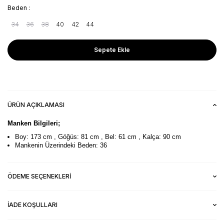
Beden :
34
36
38
40
42
44
Sepete Ekle
ÜRÜN AÇIKLAMASI
Manken Bilgileri;
Boy: 173 cm , Göğüs: 81 cm , Bel: 61 cm , Kalça: 90 cm
Mankenin Üzerindeki Beden: 36
ÖDEME SEÇENEKLERI
İADE KOŞULLARI