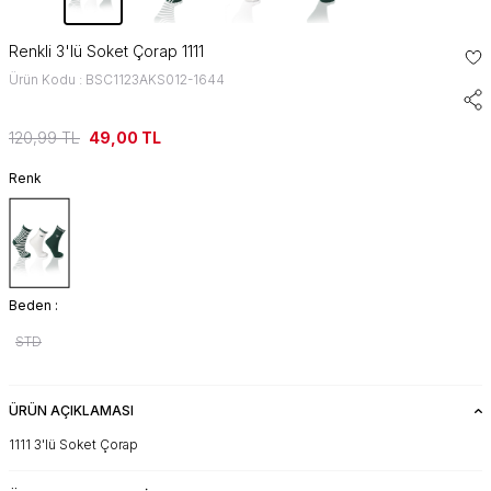
Renkli 3'lü Soket Çorap 1111
Ürün Kodu : BSC1123AKS012-1644
120,99
TL
49,00
TL
Renk
Beden :
STD
ÜRÜN AÇIKLAMASI
1111 3'lü Soket Çorap