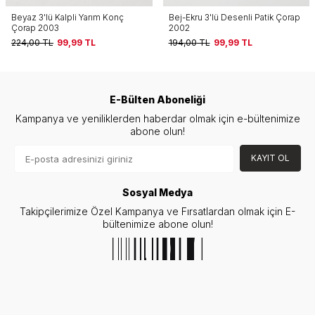
Bej-Ekru 3'lü Desenli Patik Çorap
Ekru 3'lü Hayvan Desenli Patik
2002
Çorap 2001
194,00
TL
99,99
TL
194,00
TL
99,99
TL
E-Bülten Aboneliği
Kampanya ve yeniliklerden haberdar olmak için e-bültenimize
abone olun!
KAYIT OL
Sosyal Medya
Takipçilerimize Özel Kampanya ve Fırsatlardan olmak için E-
bültenimize abone olun!