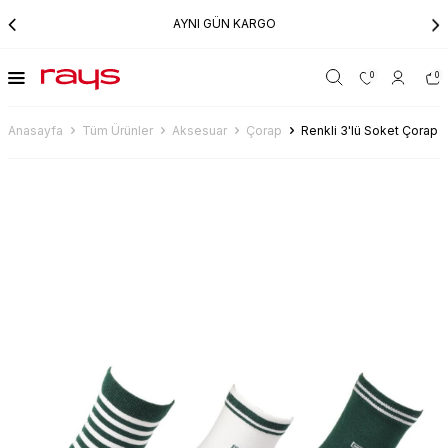
AYNI GÜN KARGO
0
0
Anasayfa
Tüm Ürünler
Aksesuar
Çorap
Renkli 3'lü Soket Çorap 1