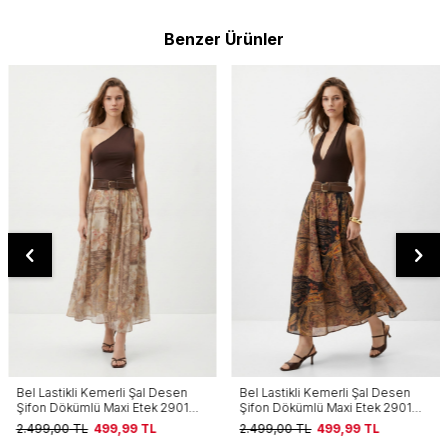
Benzer Ürünler
Bel Lastikli Kemerli Şal Desen
Bel Lastikli Kemerli Şal Desen
Şifon Dökümlü Maxi Etek 2901
Şifon Dökümlü Maxi Etek 2901
Bej
Siyah
2.499,00
TL
499,99
TL
2.499,00
TL
499,99
TL