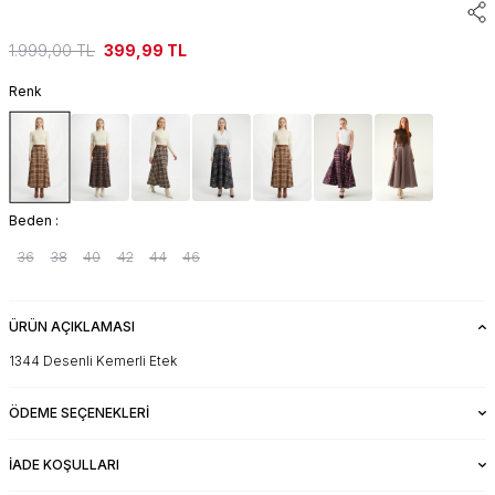
1.999,00
TL
399,99
TL
Renk
Beden :
36
38
40
42
44
46
ÜRÜN AÇIKLAMASI
1344 Desenli Kemerli Etek
ÖDEME SEÇENEKLERI
İADE KOŞULLARI