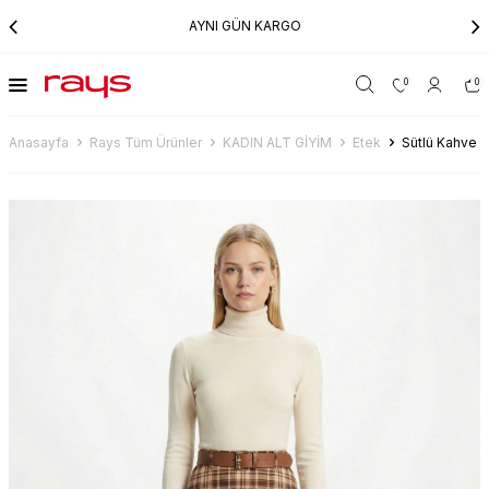
AYNI GÜN KARGO
0
0
Anasayfa
Rays Tüm Ürünler
KADIN ALT GİYİM
Etek
Sütlü Kahve D