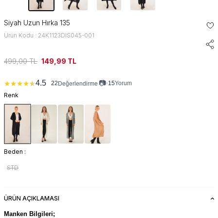
Siyah Uzun Hırka 135
Ürün Kodu : 24K1123DIS045-001
499,00
TL
149,99
TL
📷
4.5
★
★
★
★
★
22
•
15
Yorum
Değerlendirme
Renk
Beden :
STD
ÜRÜN AÇIKLAMASI
Manken Bilgileri;