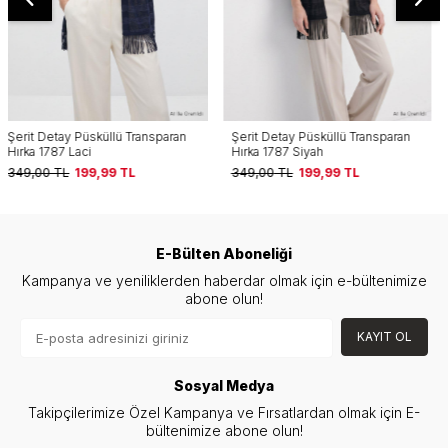
Şerit Detay Püsküllü Transparan
Fakir Kol Delikli Dantel Hırka 1053
Hırka 1787 Siyah
Kahve
349,00
TL
199,99
TL
999,00
TL
149,99
TL
E-Bülten Aboneliği
Kampanya ve yeniliklerden haberdar olmak için e-bültenimize
abone olun!
KAYIT OL
Sosyal Medya
Takipçilerimize Özel Kampanya ve Fırsatlardan olmak için E-
bültenimize abone olun!