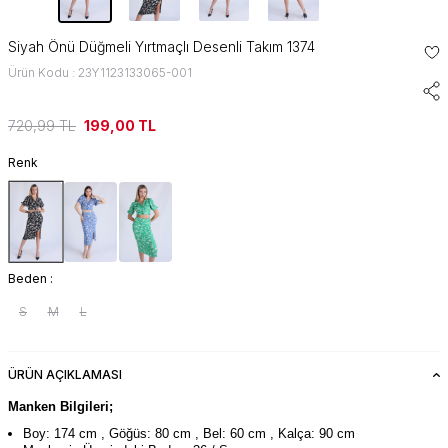
Siyah Önü Düğmeli Yırtmaçlı Desenli Takım 1374
Ürün Kodu : 23Y1123133065-001
720,99
TL
199,00
TL
Renk
Beden :
S
M
L
ÜRÜN AÇIKLAMASI
Manken Bilgileri;
Boy: 174 cm , Göğüs: 80 cm , Bel: 60 cm , Kalça: 90 cm