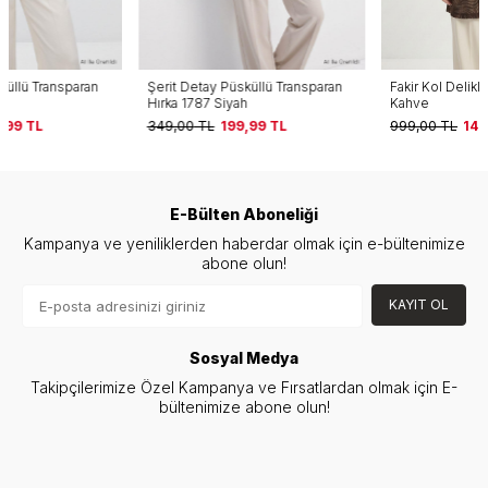
Şerit Detay Püsküllü Transparan
Fakir Kol Delikli Dantel Hırka 1053
Hırka 1787 Siyah
Kahve
349,00
TL
199,99
TL
999,00
TL
149,99
TL
E-Bülten Aboneliği
Kampanya ve yeniliklerden haberdar olmak için e-bültenimize
abone olun!
KAYIT OL
Sosyal Medya
Takipçilerimize Özel Kampanya ve Fırsatlardan olmak için E-
bültenimize abone olun!