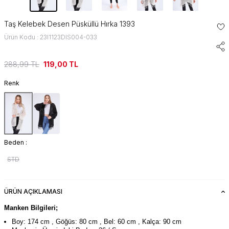
Taş Kelebek Desen Püsküllü Hırka 1393
Ürün Kodu : 23I1123DIS004-033
288,99
TL
119,00
TL
Renk
Beden :
STD
ÜRÜN AÇIKLAMASI
Manken Bilgileri;
Boy: 174 cm , Göğüs: 80 cm , Bel: 60 cm , Kalça: 90 cm