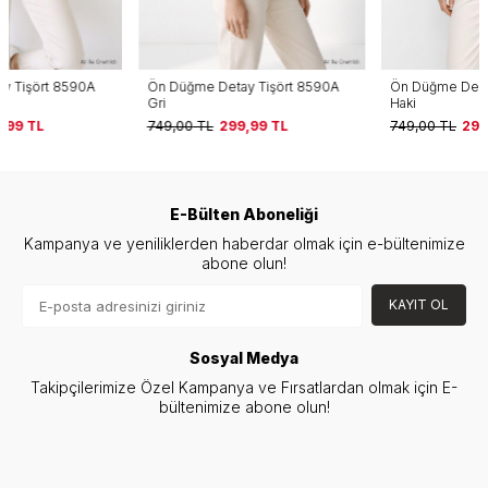
Ön Düğme Detay Tişört 8590A
Ön Düğme Detay Tişört 8590A
Gri
Haki
749,00
TL
299,99
TL
749,00
TL
299,99
TL
E-Bülten Aboneliği
Kampanya ve yeniliklerden haberdar olmak için e-bültenimize
abone olun!
KAYIT OL
Sosyal Medya
Takipçilerimize Özel Kampanya ve Fırsatlardan olmak için E-
bültenimize abone olun!