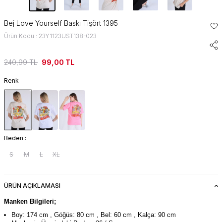
Bej Love Yourself Baskı Tişört 1395
Ürün Kodu : 23Y1123UST138-023
240,99
TL
99,00
TL
Renk
Beden :
S
M
L
XL
ÜRÜN AÇIKLAMASI
Manken Bilgileri;
Boy: 174 cm , Göğüs: 80 cm , Bel: 60 cm , Kalça: 90 cm