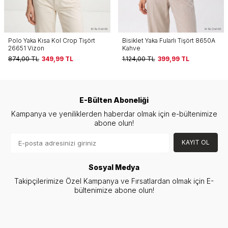
Bisiklet Yaka Fularlı Tişört 8650A
Bisiklet Yaka Fularlı Tişört 8650A
Kahve
Kırmızı
1.124,00
TL
399,99
TL
1.124,00
TL
399,99
TL
E-Bülten Aboneliği
Kampanya ve yeniliklerden haberdar olmak için e-bültenimize
abone olun!
KAYIT OL
Sosyal Medya
Takipçilerimize Özel Kampanya ve Fırsatlardan olmak için E-
bültenimize abone olun!