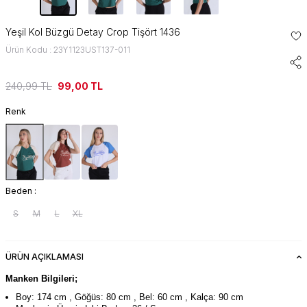
Yeşil Kol Büzgü Detay Crop Tişört 1436
Ürün Kodu : 23Y1123UST137-011
240,99
TL
99,00
TL
Renk
Beden :
S
M
L
XL
ÜRÜN AÇIKLAMASI
Manken Bilgileri;
Boy: 174 cm , Göğüs: 80 cm , Bel: 60 cm , Kalça: 90 cm