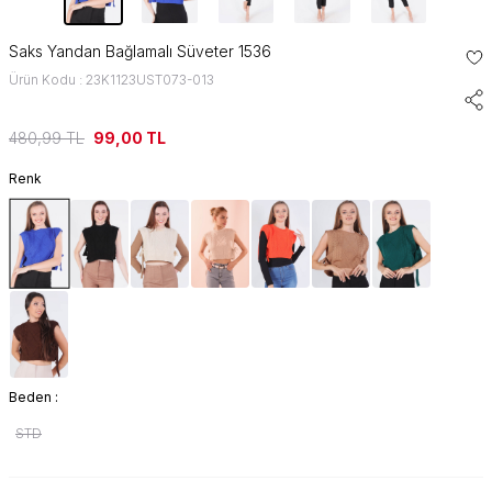
Saks Yandan Bağlamalı Süveter 1536
Ürün Kodu : 23K1123UST073-013
480,99
TL
99,00
TL
Renk
Beden :
STD