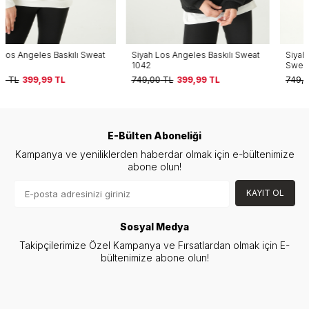
Siyah Los Angeles Baskılı Sweat
Siyah Cherry On Top Baskılı
1042
Sweat 1041
749,00
TL
399,99
TL
749,00
TL
399,99
TL
E-Bülten Aboneliği
Kampanya ve yeniliklerden haberdar olmak için e-bültenimize
abone olun!
KAYIT OL
Sosyal Medya
Takipçilerimize Özel Kampanya ve Fırsatlardan olmak için E-
bültenimize abone olun!