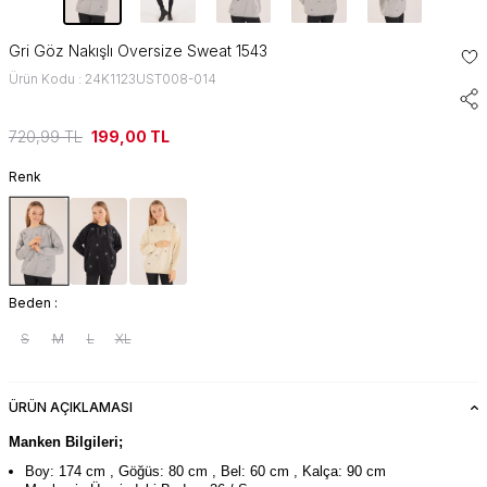
Gri Göz Nakışlı Oversize Sweat 1543
Ürün Kodu : 24K1123UST008-014
720,99
TL
199,00
TL
Renk
Beden :
S
M
L
XL
ÜRÜN AÇIKLAMASI
Manken Bilgileri;
Boy: 174 cm , Göğüs: 80 cm , Bel: 60 cm , Kalça: 90 cm