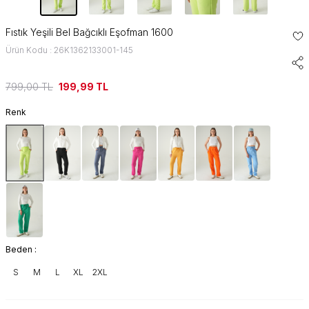
Fıstık Yeşili Bel Bağcıklı Eşofman 1600
Ürün Kodu : 26K1362133001-145
799,00
TL
199,99
TL
Renk
Beden :
S
M
L
XL
2XL