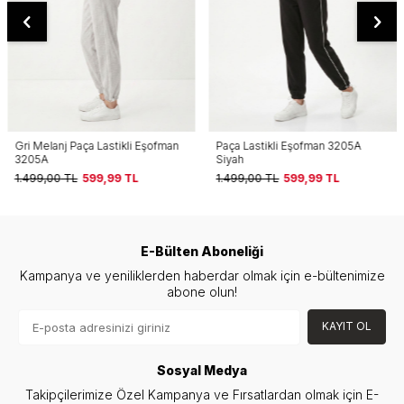
Gri Melanj Paça Lastikli Eşofman
Paça Lastikli Eşofman 3205A
3205A
Siyah
1.499,00
TL
599,99
TL
1.499,00
TL
599,99
TL
E-Bülten Aboneliği
Kampanya ve yeniliklerden haberdar olmak için e-bültenimize
abone olun!
KAYIT OL
Sosyal Medya
Takipçilerimize Özel Kampanya ve Fırsatlardan olmak için E-