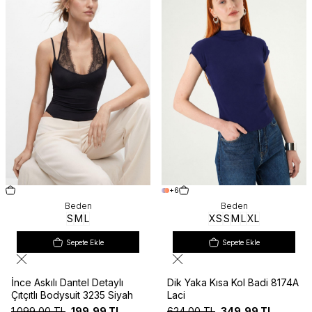
+6
Beden
Beden
S
M
L
XS
S
M
L
XL
Sepete Ekle
Sepete Ekle
İnce Askılı Dantel Detaylı
Dik Yaka Kısa Kol Badi 8174A
Çıtçıtlı Bodysuit 3235 Siyah
Laci
1.099,00
TL
199,99
TL
624,00
TL
349,99
TL