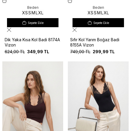
Beden
Beden
XS
S
M
L
XL
XS
S
M
L
XL
Sepete Ekle
Sepete Ekle
Dik Yaka Kısa Kol Badi 8174A
Sıfır Kol Yarım Boğaz Badi
Vizon
8155A Vizon
624,00
TL
349,99
TL
749,00
TL
299,99
TL