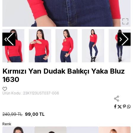
Kırmızı Yan Dudak Balıkçı Yaka Bluz
1630
Ürün Kodu : 23K1123UST037-006
240,99
TL
99,00
TL
Renk