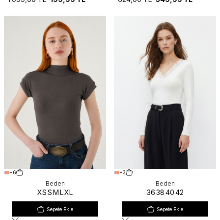
+6
+3
Beden
Beden
XS
S
M
L
XL
36
38
40
42
Sepete Ekle
Sepete Ekle