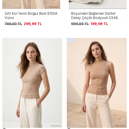
Sıfır Kol Yarım Boğaz Badi 8155A
Boyundan Bağlamalı Dantel
Vizon
Detay Çıtçıtlı Bodysuit 0348
Kahve
749,00
TL
299,99
TL
999,00
TL
199,99
TL