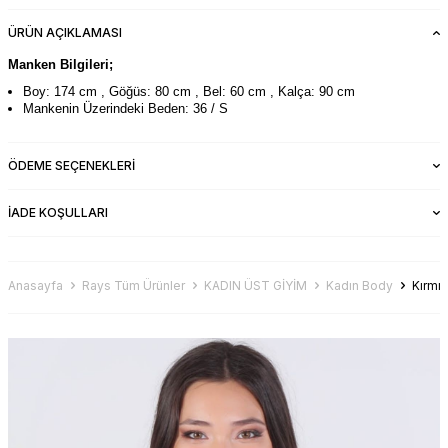
ÜRÜN AÇIKLAMASI
Manken Bilgileri;
Boy: 174 cm , Göğüs: 80 cm , Bel: 60 cm , Kalça: 90 cm
Mankenin Üzerindeki Beden: 36 / S
ÖDEME SEÇENEKLERI
İADE KOŞULLARI
Anasayfa
Rays Tüm Ürünler
KADIN ÜST GİYİM
Kadın Body
Kırmız