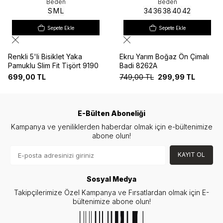
Beden
Beden
S
M
L
34
36
38
40
42
Sepete Ekle
Sepete Ekle
Renkli 5'li Bisiklet Yaka
Ekru Yarım Boğaz Ön Çimalı
Pamuklu Slim Fit Tişört 9190
Badi 8262A
699,00
TL
749,00
TL
299,99
TL
E-Bülten Aboneliği
Kampanya ve yeniliklerden haberdar olmak için e-bültenimize
abone olun!
KAYIT OL
Sosyal Medya
Takipçilerimize Özel Kampanya ve Fırsatlardan olmak için E-
bültenimize abone olun!