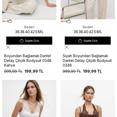
+3
+3
Beden
Beden
36
38
40
42
S
M
L
36
38
40
42
S
M
L
Sepete Ekle
Sepete Ekle
Boyundan Bağlamalı Dantel
Siyah Boyundan Bağlamalı
Detay Çıtçıtlı Bodysuit 0348
Dantel Detay Çıtçıtlı Bodysuit
Kahve
0348
999,00
TL
199,99
TL
999,00
TL
199,99
TL