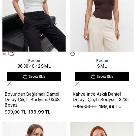
+3
Beden
Beden
36
38
40
42
S
M
L
S
M
L
Sepete Ekle
Sepete Ekle
Boyundan Bağlamalı Dantel
Kahve İnce Askılı Dantel
Detay Çıtçıtlı Bodysuit 0348
Detaylı Çıtçıtlı Bodysuit 3235
Beyaz
1.099,00
TL
199,99
TL
999,00
TL
199,99
TL