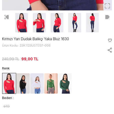
Kırmızı Yan Dudak Balıkçı Yaka Bluz 1630
Ürün Kodu : 23K1123UST037-006
240,99
TL
99,00
TL
Renk
Beden :
STD