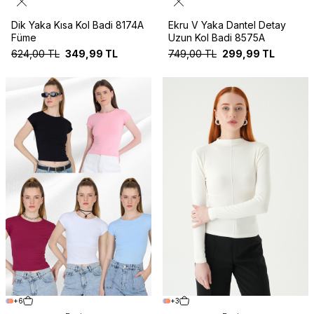
Dik Yaka Kısa Kol Badi 8174A
Ekru V Yaka Dantel Detay
Füme
Uzun Kol Badi 8575A
624,00
TL
349,99
TL
749,00
TL
299,99
TL
+6
+3