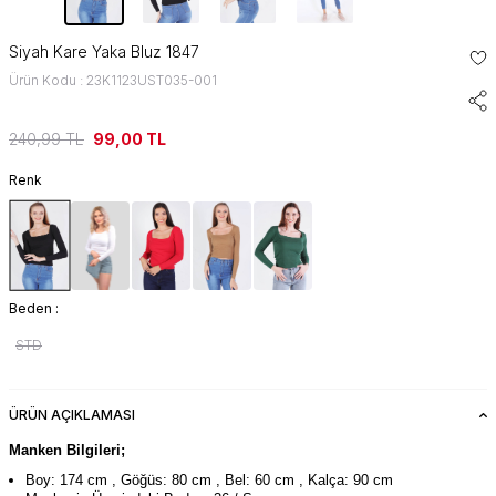
Siyah Kare Yaka Bluz 1847
Ürün Kodu : 23K1123UST035-001
240,99
TL
99,00
TL
Renk
Beden :
STD
ÜRÜN AÇIKLAMASI
Manken Bilgileri;
Boy: 174 cm , Göğüs: 80 cm , Bel: 60 cm , Kalça: 90 cm