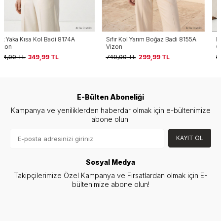
Sıfır Kol Yarım Boğaz Badi 8155A
Boyundan Bağlamalı Dantel Detay
Vizon
Çıtçıtlı Bodysuit 0348 Kahve
749,00
TL
299,99
TL
999,00
TL
199,99
TL
E-Bülten Aboneliği
Kampanya ve yeniliklerden haberdar olmak için e-bültenimize
abone olun!
KAYIT OL
Sosyal Medya
Takipçilerimize Özel Kampanya ve Fırsatlardan olmak için E-
bültenimize abone olun!