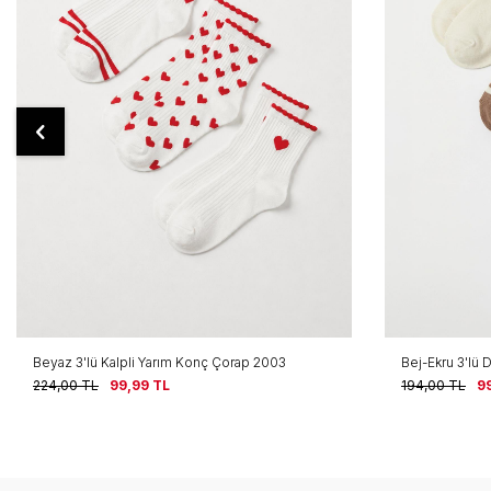
Bej-Ekru 3'lü Desenli Patik Çorap 2002
Ekru 3'lü Hayv
194,00
TL
99,99
TL
194,00
TL
9