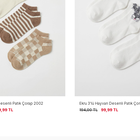
an Desenli Patik Çorap 2001
Siyah-Beyaz-Gri Kurdele Desen 3'
4008
9,99
TL
194,00
TL
99,99
TL