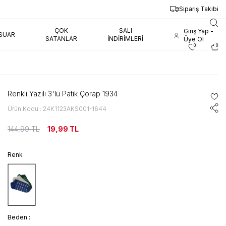
Sipariş Takibi
ÇOK
SALI
Giriş Yap -
SUAR
SATANLAR
İNDIRIMLERI
Üye Ol
0
0
Renkli Yazılı 3'lü Patik Çorap 1934
Ürün Kodu : 24K1123AKS001-1644
144,99
TL
19,99
TL
Renk
Beden :