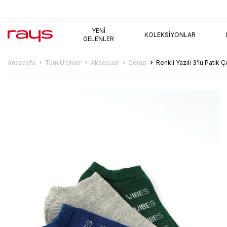
AYNI GÜN KARGO
YENI
KOLEKSIYONLAR
GELENLER
Anasayfa
Tüm Ürünler
Aksesuar
Çorap
Renkli Yazılı 3'lü Patik 