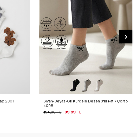
lü Patik Çorap
Siyah-Beyaz-Gri 3'lü Kalpli Yarım Konç Çorap
4001
224,00
TL
99,99
TL