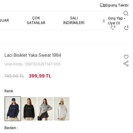
Sipariş Takibi
ÇOK
SALI
Giriş Yap -
SUAR
SATANLAR
İNDIRIMLERI
Üye Ol
0
0
Laci Bisiklet Yaka Sweat 1984
Ürün Kodu : 26K1123UST147-005
749,00
TL
399,99
TL
Renk
Beden :