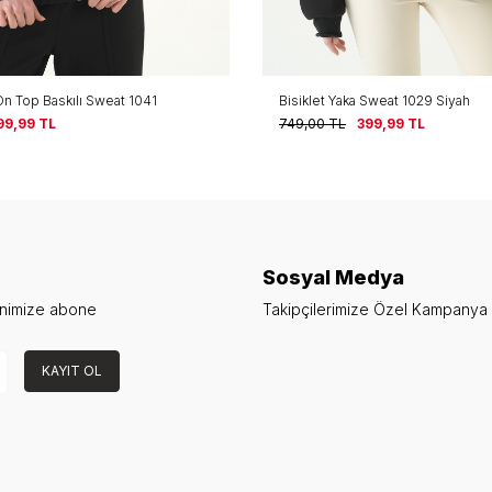
On Top Baskılı Sweat 1041
Bisiklet Yaka Sweat 1029 Siyah
99,99
TL
749,00
TL
399,99
TL
Sosyal Medya
enimize abone
Takipçilerimize Özel Kampanya v
KAYIT OL