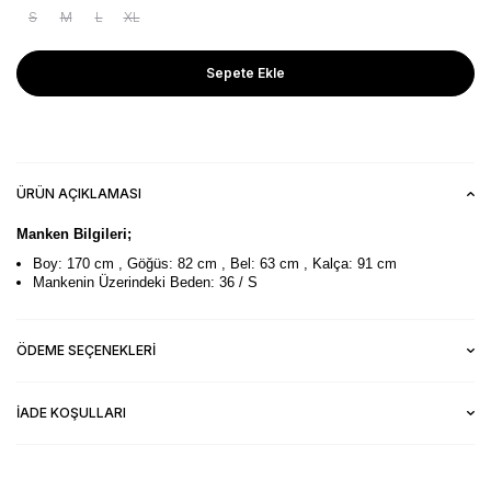
S
M
L
XL
Sepete Ekle
ÜRÜN AÇIKLAMASI
Manken Bilgileri;
Boy: 170 cm , Göğüs: 82 cm , Bel: 63 cm , Kalça: 91 cm
Mankenin Üzerindeki Beden: 36 / S
ÖDEME SEÇENEKLERI
İADE KOŞULLARI