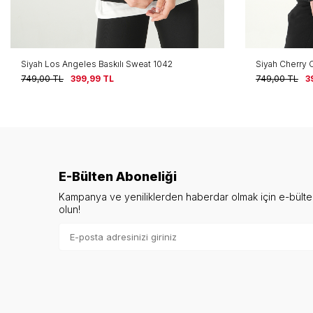
Siyah Los Angeles Baskılı Sweat 1042
Siyah Cherry 
749,00
TL
399,99
TL
749,00
TL
3
E-Bülten Aboneliği
Kampanya ve yeniliklerden haberdar olmak için e-bült
olun!