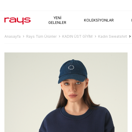
AYNI GÜN KARGO
YENI
KOLEKSIYONLAR
GELENLER
Anasayfa
Rays Tüm Ürünler
KADIN ÜST GİYİM
Kadın Sweatshirt