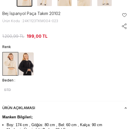
Bej İspanyol Paça Takım 20102
Ürün Kodu : 24K1123TKM004-023
1.200,99
TL
199,00
TL
Renk
Beden :
STD
ÜRÜN AÇIKLAMASI
Manken Bilgileri;
Boy: 174 cm , Göğüs: 80 cm , Bel: 60 cm , Kalça: 90 cm