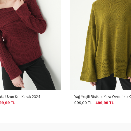
iklet Yaka Oversize Kazak 2450
Gri - Ekru Yıldız Baskılı Oversize
99,99
TL
999,00
TL
399,99
TL