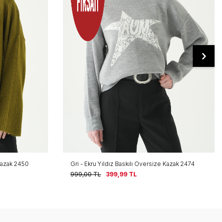
 Kazak 2474
Kahve - Ekru Yıldız Baskılı Oversize Kazak 2474
999,00
TL
399,99
TL