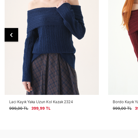
Bordo Kayık Yaka Uzun Kol Kazak 2324
Yağ Yeşili Bis
999,00
TL
399,99
TL
999,00
TL
4