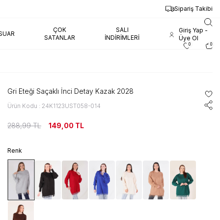
Sipariş Takibi
ÇOK
SALI
Giriş Yap -
SUAR
SATANLAR
İNDIRIMLERI
Üye Ol
0
0
Gri Eteği Saçaklı İnci Detay Kazak 2028
Ürün Kodu : 24K1123UST058-014
288,99
TL
149,00
TL
Renk