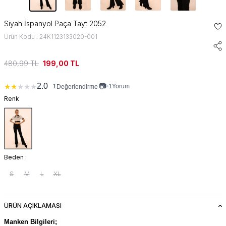
Siyah İspanyol Paça Tayt 2052
Ürün Kodu : 24K1123133020-001
480,99
TL
199,00
TL
📷
2.0
★
★
★
★
★
1
•
1
Yorum
Değerlendirme
Renk
Beden :
S
M
L
XL
ÜRÜN AÇIKLAMASI
Manken Bilgileri;