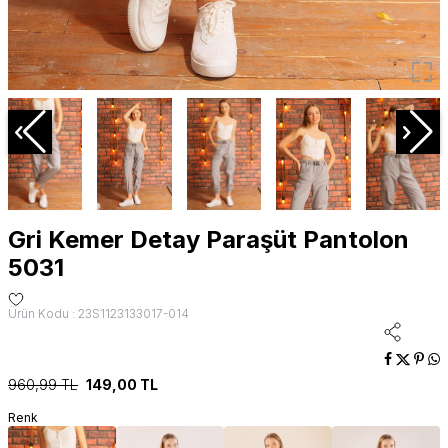
Gri Kemer Detay Paraşüt Pantolon
5031
Ürün Kodu : 23S1123133017-014
960,99
TL
149,00
TL
Renk