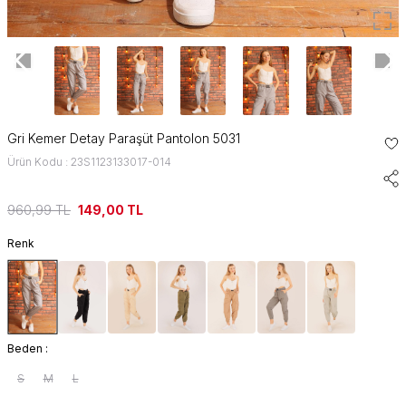
Gri Kemer Detay Paraşüt Pantolon 5031
Ürün Kodu : 23S1123133017-014
960,99
TL
149,00
TL
Renk
Beden :
S
M
L