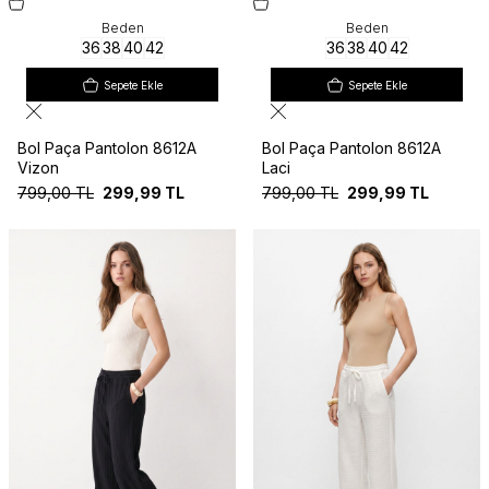
Beden
Beden
36
38
40
42
36
38
40
42
Sepete Ekle
Sepete Ekle
Bol Paça Pantolon 8612A
Bol Paça Pantolon 8612A
Vizon
Laci
799,00
TL
299,99
TL
799,00
TL
299,99
TL