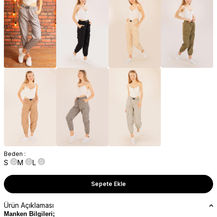
Beden :
S
M
L
Sepete Ekle
Ürün Açıklaması
Manken Bilgileri;