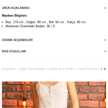
ÜRÜN AÇIKLAMASI
Manken Bilgileri;
Boy: 174 cm , Göğüs: 80 cm , Bel: 60 cm , Kalça: 90 cm
Mankenin Üzerindeki Beden: 36 / S
ÖDEME SEÇENEKLERI
İADE KOŞULLARI
Anasayfa
Rays Tüm Ürünler
KADIN ALT GİYİM
Kadın Pantolon
Gr