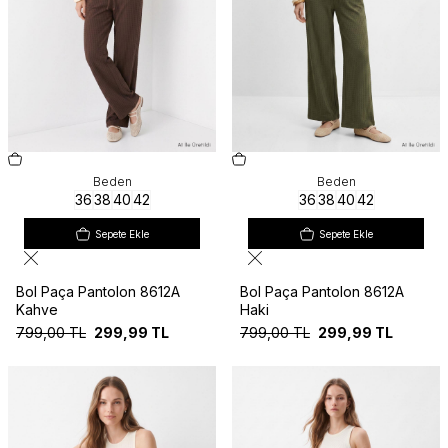
Beden
Beden
36
38
40
42
36
38
40
42
Sepete Ekle
Sepete Ekle
Bol Paça Pantolon 8612A
Bol Paça Pantolon 8612A
Kahve
Haki
799,00
TL
299,99
TL
799,00
TL
299,99
TL