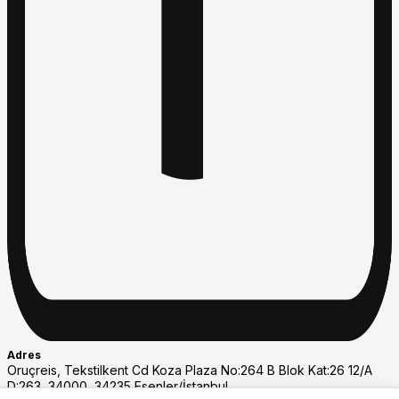
Adres
Oruçreis, Tekstilkent Cd Koza Plaza No:264 B Blok Kat:26 12/A
D:263, 34000, 34235 Esenler/İstanbul