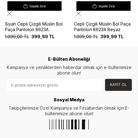
Sepete Ekle
Sepete Ekle
Siyah Cepli Çizgili Müslin Bol
Cepli Çizgili Müslin Bol Paça
Paça Pantolon 8623A
Pantolon 8623A Beyaz
1.099,00
TL
399,99
TL
1.099,00
TL
399,99
TL
E-Bülten Aboneliği
Kampanya ve yeniliklerden haberdar olmak için e-bültenimize
abone olun!
KAYIT OL
Sosyal Medya
Takipçilerimize Özel Kampanya ve Fırsatlardan olmak için E-
bültenimize abone olun!