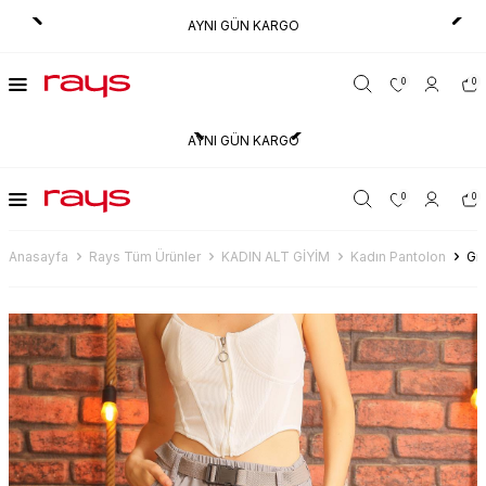
AYNI GÜN KARGO
0
0
AYNI GÜN KARGO
0
0
Anasayfa
Rays Tüm Ürünler
KADIN ALT GİYİM
Kadın Pantolon
Gr