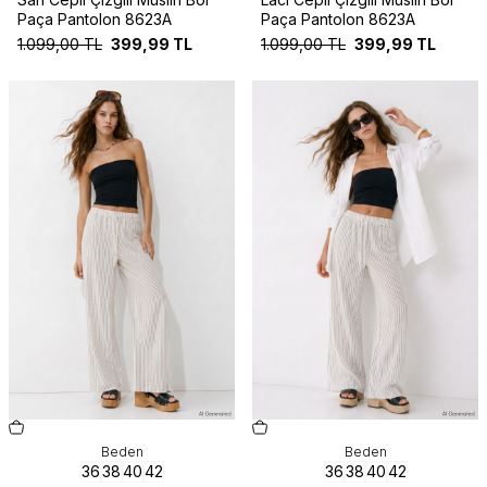
Paça Pantolon 8623A
Paça Pantolon 8623A
1.099,00
TL
399,99
TL
1.099,00
TL
399,99
TL
Yeni
Yeni
Beden
Beden
36
38
40
42
36
38
40
42