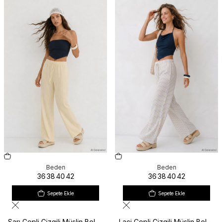
Yeni
Yeni
Beden
Beden
36
38
40
42
36
38
40
42
Sepete Ekle
Sepete Ekle
Sarı Cepli Çizgili Müslin Bol
Laci Cepli Çizgili Müslin Bol