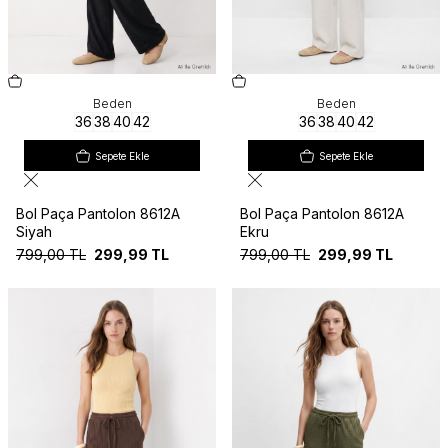
Beden
Beden
36
38
40
42
36
38
40
42
Sepete Ekle
Sepete Ekle
Bol Paça Pantolon 8612A
Bol Paça Pantolon 8612A
Siyah
Ekru
799,00
TL
299,99
TL
799,00
TL
299,99
TL