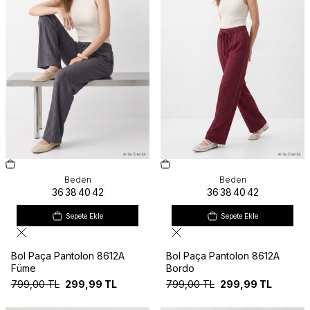
Beden
Beden
36
38
40
42
36
38
40
42
Sepete Ekle
Sepete Ekle
Bol Paça Pantolon 8612A
Bol Paça Pantolon 8612A
Füme
Bordo
799,00
TL
299,99
TL
799,00
TL
299,99
TL