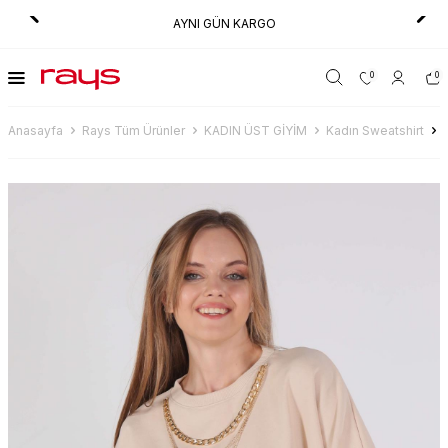
AYNI GÜN KARGO
0
0
Anasayfa
Rays Tüm Ürünler
KADIN ÜST GİYİM
Kadın Sweatshirt