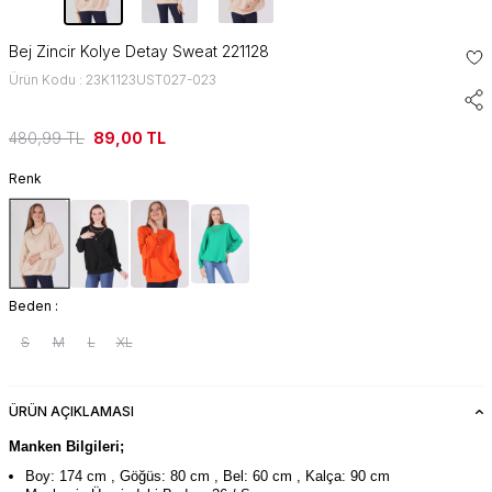
Bej Zincir Kolye Detay Sweat 221128
Ürün Kodu : 23K1123UST027-023
480,99
TL
89,00
TL
Renk
Beden :
S
M
L
XL
ÜRÜN AÇIKLAMASI
Manken Bilgileri;
Boy: 174 cm , Göğüs: 80 cm , Bel: 60 cm , Kalça: 90 cm