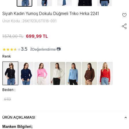
Siyah Kadın Yumoş Dokulu Düğmeli Triko Hırka 2241
Ürün Kodu : 26K1123UST016-001
1.574,00
TL
699,99
TL
📷
3.5
★
★
★
★
★
2
Değerlendirme
Renk
Beden :
STD
ÜRÜN AÇIKLAMASI
Manken Bilgileri;