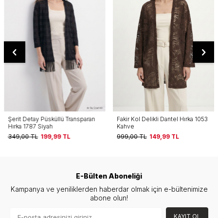
Şerit Detay Püsküllü Transparan
Fakir Kol Delikli Dantel Hırka 1053
Hırka 1787 Siyah
Kahve
349,00
TL
199,99
TL
999,00
TL
149,99
TL
E-Bülten Aboneliği
Kampanya ve yeniliklerden haberdar olmak için e-bültenimize
abone olun!
KAYIT OL