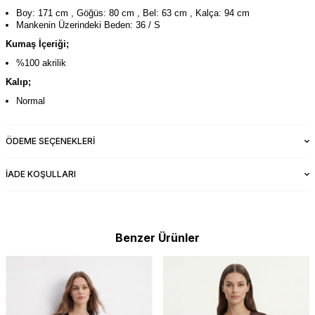
Boy: 171 cm , Göğüs: 80 cm , Bel: 63 cm , Kalça: 94 cm
Mankenin Üzerindeki Beden: 36 / S
Kumaş İçeriği;
%100 akrilik
Kalıp;
Normal
ÖDEME SEÇENEKLERI
İADE KOŞULLARI
Benzer Ürünler