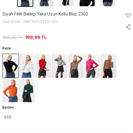
Siyah Fitilli Balıkçı Yaka Uzun Kollu Bluz 2302
Ürün Kodu : 26K1150UST001-001
399,00
TL
199,99
TL
Renk
Beden :
STD