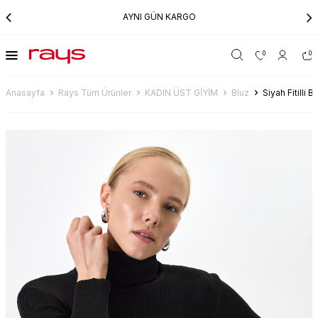
AYNI GÜN KARGO
0
0
Anasayfa
Rays Tüm Ürünler
KADIN ÜST GİYİM
Bluz
Siyah Fitilli 