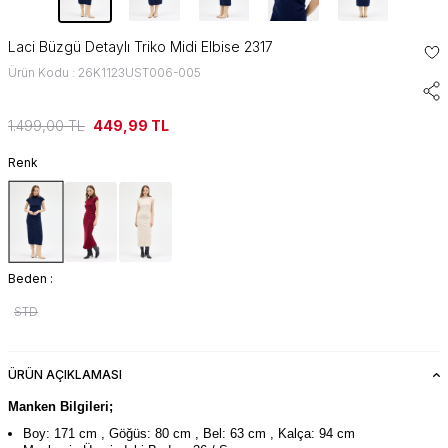
Laci Büzgü Detaylı Triko Midi Elbise 2317
Ürün Kodu : 26K1123UST006-005
1.499,00
TL
449,99
TL
Renk
Beden :
STD
ÜRÜN AÇIKLAMASI
Manken Bilgileri;
Boy: 171 cm , Göğüs: 80 cm , Bel: 63 cm , Kalça: 94 cm