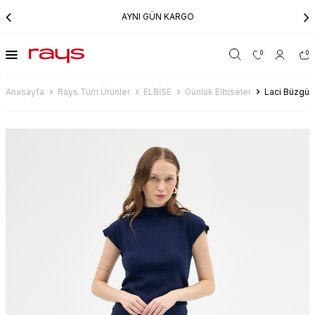
AYNI GÜN KARGO
0
0
Anasayfa
Rays Tüm Ürünler
ELBİSE
Günlük Elbiseler
Laci Büzgü D