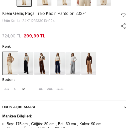
Krem Geniş Paça Triko Kadın Pantolon 23274
Ürün Kodu : 24K1123133013-024
724,00
TL
299,99
TL
Renk
Beden :
XS
S
M
L
XL
2XL
STD
ÜRÜN AÇIKLAMASI
Manken Bilgileri;
Boy: 175 cm , Göğüs: 80 cm , Bel: 60 cm , Kalça: 90 cm