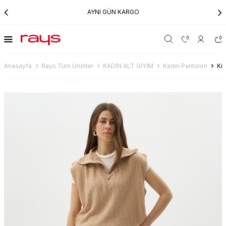
AYNI GÜN KARGO
0
0
Anasayfa
Rays Tüm Ürünler
KADIN ALT GİYİM
Kadın Pantolon
Kr