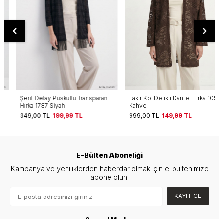
Şerit Detay Püsküllü Transparan
Fakir Kol Delikli Dantel Hırka 1053
Hırka 1787 Siyah
Kahve
349,00
TL
199,99
TL
999,00
TL
149,99
TL
E-Bülten Aboneliği
Kampanya ve yeniliklerden haberdar olmak için e-bültenimize
abone olun!
KAYIT OL