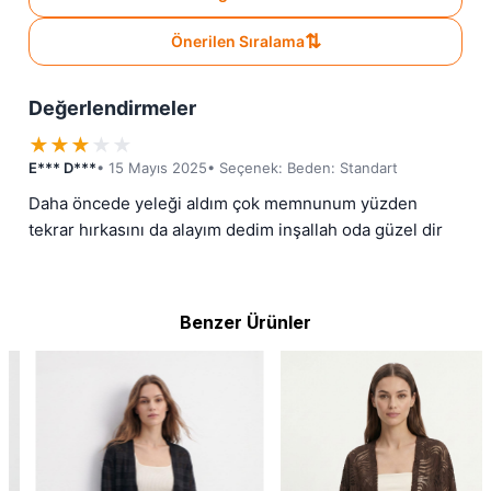
⇅
Önerilen Sıralama
Değerlendirmeler
★
★
★
★
★
E*** D***
• 15 Mayıs 2025
• Seçenek: Beden: Standart
Daha öncede yeleği aldım çok memnunum yüzden 
tekrar hırkasını da alayım dedim inşallah oda güzel dir
Benzer Ürünler