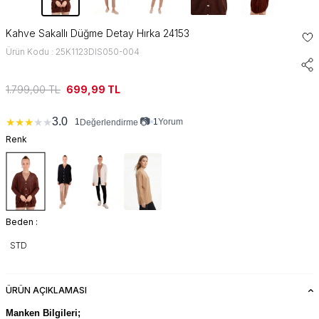
Kahve Sakallı Düğme Detay Hırka 24153
Ürün Kodu : 25K1123DIS050-004
1.799,00
TL
699,99
TL
📷
3.0
★
★
★
★
★
1
•
1
Yorum
Değerlendirme
Renk
Beden :
STD
ÜRÜN AÇIKLAMASI
Manken Bilgileri;