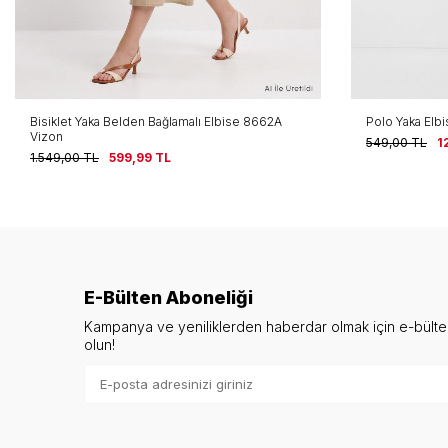
Bisiklet Yaka Belden Bağlamalı Elbise 8662A
Polo Yaka Elb
Vizon
549,00
TL
1
1.549,00
TL
599,99
TL
E-Bülten Aboneliği
Kampanya ve yeniliklerden haberdar olmak için e-bült
olun!