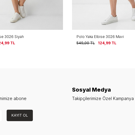
ise 3026 Siyah
Polo Yaka Elbise 3026 Mavi
24,99
TL
549,00
TL
124,99
TL
Sosyal Medya
enimize abone
Takipçilerimize Özel Kampanya v
KAYIT OL