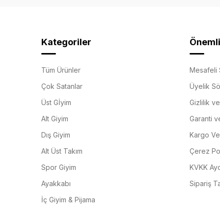
Kategoriler
Önemli 
Tüm Ürünler
Mesafeli 
Çok Satanlar
Üyelik S
Üst Gİyim
Gizlilik v
Alt Giyim
Garanti v
Dış Giyim
Kargo Ve 
Alt Üst Takım
Çerez Pol
Spor Giyim
KVKK Ayd
Ayakkabı
Sipariş T
İç Giyim & Pijama