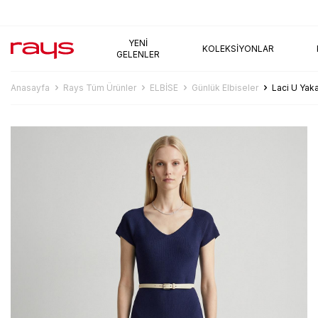
AYNI GÜN KARGO
YENI
KOLEKSIYONLAR
GELENLER
Anasayfa
Rays Tüm Ürünler
ELBİSE
Günlük Elbiseler
Laci U Yaka