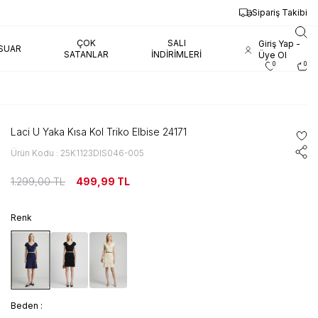
Sipariş Takibi
ÇOK
SALI
Giriş Yap -
SUAR
SATANLAR
İNDIRIMLERI
Üye Ol
0
0
Laci U Yaka Kısa Kol Triko Elbise 24171
Ürün Kodu : 25K1123DIS046-005
1.299,00
TL
499,99
TL
Renk
Beden :