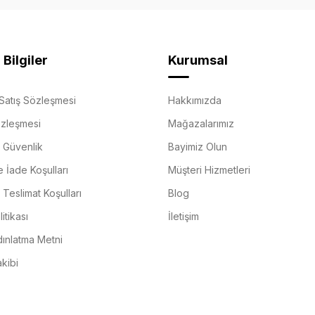
Bilgiler
Kurumsal
Satış Sözleşmesi
Hakkımızda
özleşmesi
Mağazalarımız
e Güvenlik
Bayimiz Olun
e İade Koşulları
Müşteri Hizmetleri
Teslimat Koşulları
Blog
itikası
İletişim
ınlatma Metni
akibi