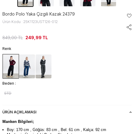
Bordo Polo Yaka Çizgili Kazak 24379
Ürün Kodu : 25K1123UST126-012
849,00
TL
249,99
TL
Renk
Beden :
STD
ÜRÜN AÇIKLAMASI
Manken Bilgileri;
Boy: 170 cm , Göğüs: 83 cm , Bel: 61 cm , Kalça: 92 cm