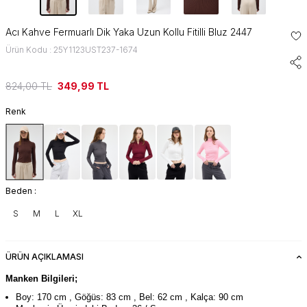
Acı Kahve Fermuarlı Dik Yaka Uzun Kollu Fitilli Bluz 2447
Ürün Kodu : 25Y1123UST237-1674
824,00
TL
349,99
TL
Renk
Beden :
S
M
L
XL
ÜRÜN AÇIKLAMASI
Manken Bilgileri;
Boy: 170 cm , Göğüs: 83 cm , Bel: 62 cm , Kalça: 90 cm