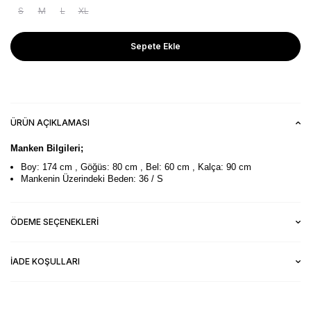
S
M
L
XL
Sepete Ekle
ÜRÜN AÇIKLAMASI
Manken Bilgileri;
Boy: 174 cm , Göğüs: 80 cm , Bel: 60 cm , Kalça: 90 cm
Mankenin Üzerindeki Beden: 36 / S
ÖDEME SEÇENEKLERI
İADE KOŞULLARI