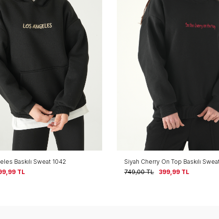
On Top Baskılı Sweat 1041
Bisiklet Yaka Sweat 1029 Siyah
99,99
TL
749,00
TL
399,99
TL