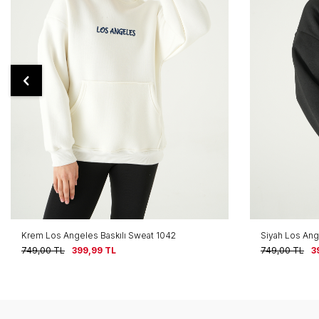
Siyah Los Angeles Baskılı Sweat 1042
Siyah Cherry 
749,00
TL
399,99
TL
749,00
TL
3