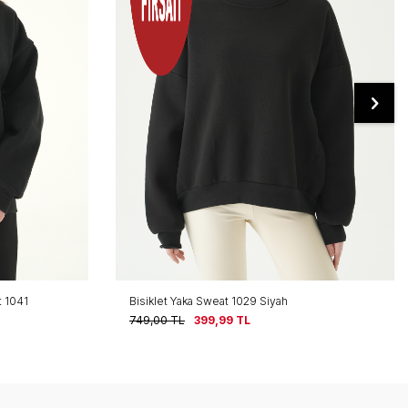
Ekru California Baskılı Sweat 1403
749,00
TL
399,99
TL