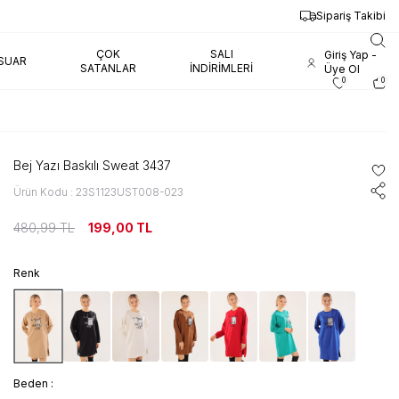
Sipariş Takibi
ÇOK
SALI
Giriş Yap -
SUAR
SATANLAR
İNDIRIMLERI
Üye Ol
0
0
Bej Yazı Baskılı Sweat 3437
Ürün Kodu : 23S1123UST008-023
480,99
TL
199,00
TL
Renk
Beden :