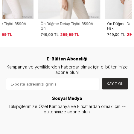
Ön Düğme Detay Tişört 8590A
Ön Düğme Detay Tişört 8590A
Gri
Haki
749,00
TL
299,99
TL
749,00
TL
299,99
TL
E-Bülten Aboneliği
Kampanya ve yeniliklerden haberdar olmak için e-bültenimize
abone olun!
KAYIT OL
Sosyal Medya
Takipçilerimize Özel Kampanya ve Fırsatlardan olmak için E-
bültenimize abone olun!