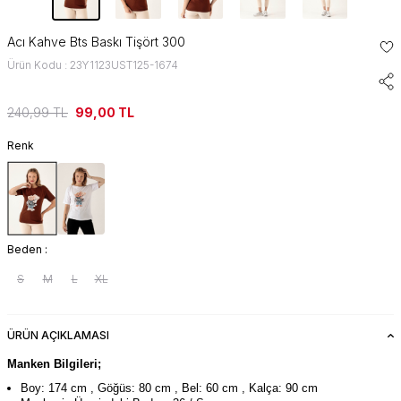
Acı Kahve Bts Baskı Tişört 300
Ürün Kodu : 23Y1123UST125-1674
240,99
TL
99,00
TL
Renk
Beden :
S
M
L
XL
ÜRÜN AÇIKLAMASI
Manken Bilgileri;
Boy: 174 cm , Göğüs: 80 cm , Bel: 60 cm , Kalça: 90 cm