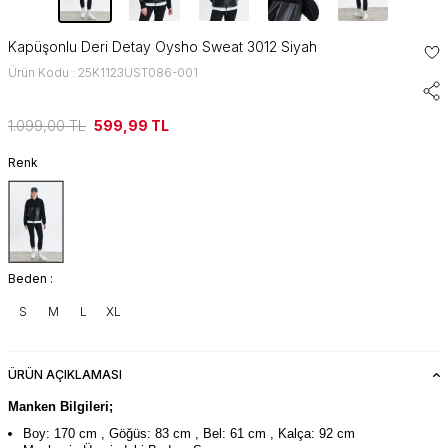
Kapüşonlu Deri Detay Oysho Sweat 3012 Siyah
Ürün Kodu : 25K1123UST086-001
1.099,00
TL
599,99
TL
Renk
Beden :
S
M
L
XL
ÜRÜN AÇIKLAMASI
Manken Bilgileri;
Boy: 170 cm , Göğüs: 83 cm , Bel: 61 cm , Kalça: 92 cm