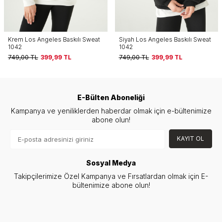
Siyah Los Angeles Baskılı Sweat
Siyah Cherry On Top Baskılı
1042
Sweat 1041
749,00
TL
399,99
TL
749,00
TL
399,99
TL
E-Bülten Aboneliği
Kampanya ve yeniliklerden haberdar olmak için e-bültenimize
abone olun!
KAYIT OL
Sosyal Medya
Takipçilerimize Özel Kampanya ve Fırsatlardan olmak için E-
bültenimize abone olun!