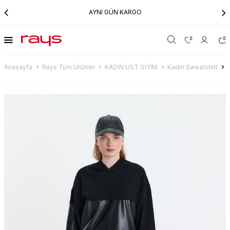
AYNI GÜN KARGO
0
0
Anasayfa
Rays Tüm Ürünler
KADIN ÜST GİYİM
Kadın Sweatshirt