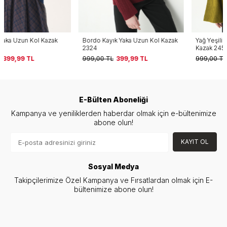
Bordo Kayık Yaka Uzun Kol Kazak
Yağ Yeşili Bisiklet Yaka Oversize
2324
Kazak 2450
999,00
TL
399,99
TL
999,00
TL
499,99
TL
E-Bülten Aboneliği
Kampanya ve yeniliklerden haberdar olmak için e-bültenimize
abone olun!
KAYIT OL
Sosyal Medya
Takipçilerimize Özel Kampanya ve Fırsatlardan olmak için E-
bültenimize abone olun!