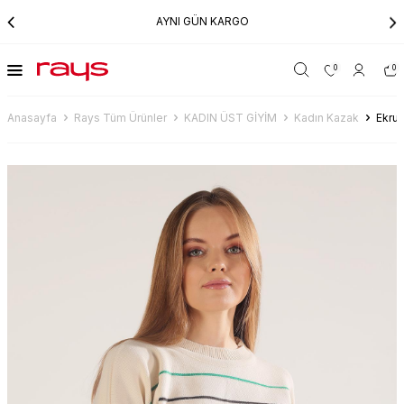
AYNI GÜN KARGO
0
0
Anasayfa
Rays Tüm Ürünler
KADIN ÜST GİYİM
Kadın Kazak
Ekru 