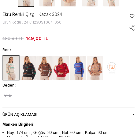
Ekru Renkli Çizgili Kazak 3024
Ürün Kodu : 24K1123UST064-050
480,99
TL
149,00
TL
Renk
Beden :
STD
ÜRÜN AÇIKLAMASI
Manken Bilgileri;
Boy: 174 cm , Göğüs: 80 cm , Bel: 60 cm , Kalça: 90 cm