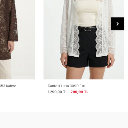
 Kahve
Dantelli Hırka 3099 Ekru
1.299,00
TL
299,99
TL