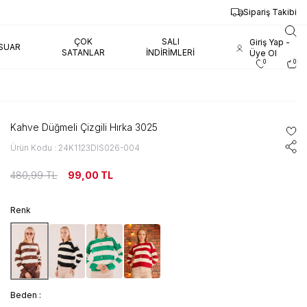
Sipariş Takibi
ÇOK
SALI
Giriş Yap -
SUAR
SATANLAR
İNDIRIMLERI
Üye Ol
0
0
Kahve Düğmeli Çizgili Hırka 3025
Ürün Kodu : 24K1123DIS026-004
480,99
TL
99,00
TL
Renk
Beden :