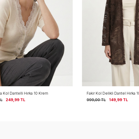
l Dantelli Hırka 10 Krem
Fakir Kol Delikli Dantel Hırka 1053
249,99
TL
999,00
TL
149,99
TL