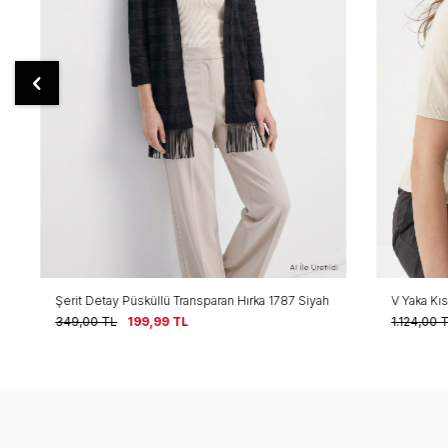
Şerit Detay Püsküllü Transparan Hırka 1787 Siyah
V Yaka Kısa Ko
349,00
TL
199,99
TL
1.124,00
TL