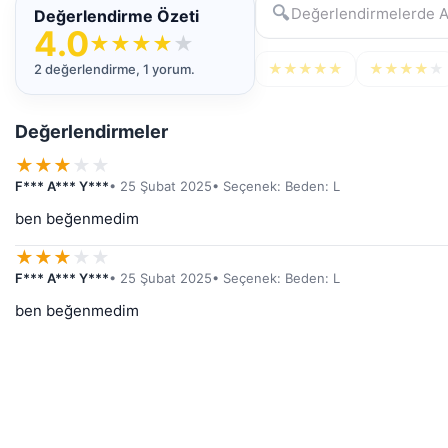
🔍
Değerlendirme Özeti
4.0
★
★
★
★
★
★
★
★
★
★
★
★
★
★
★
2 değerlendirme, 1 yorum.
Değerlendirmeler
★
★
★
★
★
F*** A*** Y***
• 25 Şubat 2025
• Seçenek: Beden: L
ben beğenmedim
★
★
★
★
★
F*** A*** Y***
• 25 Şubat 2025
• Seçenek: Beden: L
ben beğenmedim