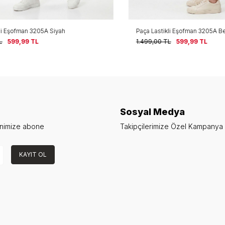
 Eşofman 3205A Siyah
Paça Lastikli Eşofman 3205A Bej
599,99
TL
1.499,00
TL
599,99
TL
Sosyal Medya
enimize abone
Takipçilerimize Özel Kampanya v
KAYIT OL