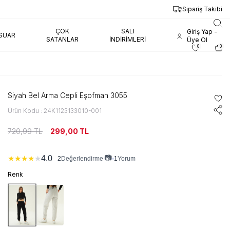
Sipariş Takibi
ÇOK
SALI
Giriş Yap -
SUAR
SATANLAR
İNDIRIMLERI
Üye Ol
0
0
Siyah Bel Arma Cepli Eşofman 3055
Ürün Kodu : 24K1123133010-001
720,99
TL
299,00
TL
📷
4.0
★
★
★
★
★
2
•
1
Yorum
Değerlendirme
Renk