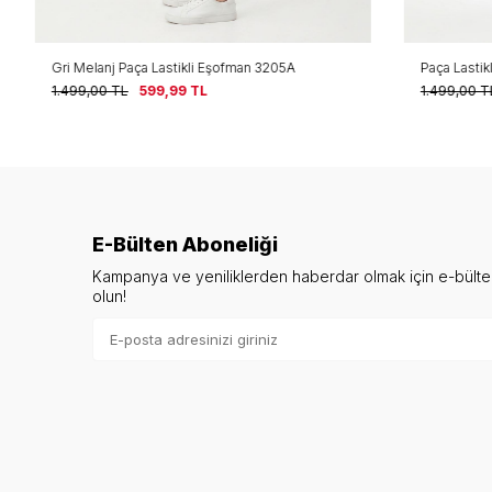
Gri Melanj Paça Lastikli Eşofman 3205A
Paça Lastikli
1.499,00
TL
599,99
TL
1.499,00
TL
E-Bülten Aboneliği
Kampanya ve yeniliklerden haberdar olmak için e-bült
olun!