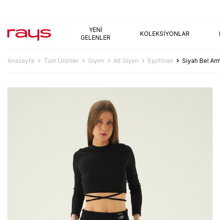
AYNI GÜN KARGO
YENI
KOLEKSIYONLAR
GELENLER
Anasayfa
Tüm Ürünler
Giyim
Alt Giyim
Eşofman
Siyah Bel Ar