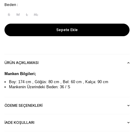
Beden :
S
M
L
XL
Sepete Ekle
ÜRÜN AÇIKLAMASI
Manken Bilgileri;
Boy: 174 cm , Göğüs: 80 cm , Bel: 60 cm , Kalça: 90 cm
Mankenin Üzerindeki Beden: 36 / S
ÖDEME SEÇENEKLERI
İADE KOŞULLARI