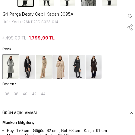
Gri Parça Detay Cepli Kaban 3095A
Ürün Kodu : 26K1123DIS023-014
4.499,00
TL
1.799,99
TL
Renk
Beden :
36
38
40
42
44
ÜRÜN AÇIKLAMASI
Manken Bilgileri;
Boy: 170 cm , Göğüs: 82 cm , Bel: 63 cm , Kalça: 91 cm