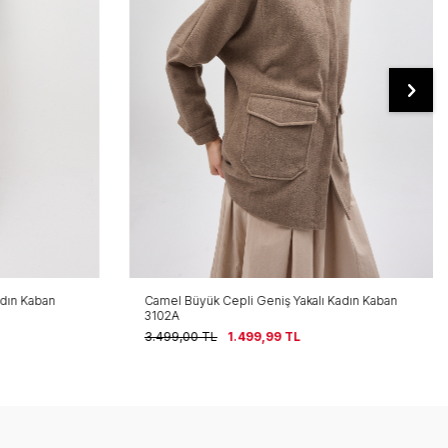
adın Kaban
Camel Büyük Cepli Geniş Yakalı Kadın Kaban
3102A
3.499,00
TL
1.499,99
TL