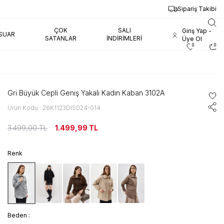
Sipariş Takibi
ÇOK
SALI
Giriş Yap -
SUAR
SATANLAR
İNDIRIMLERI
Üye Ol
0
0
Gri Büyük Cepli Geniş Yakalı Kadın Kaban 3102A
Ürün Kodu : 26K1123DIS024-014
3.499,00
TL
1.499,99
TL
Renk
Beden :