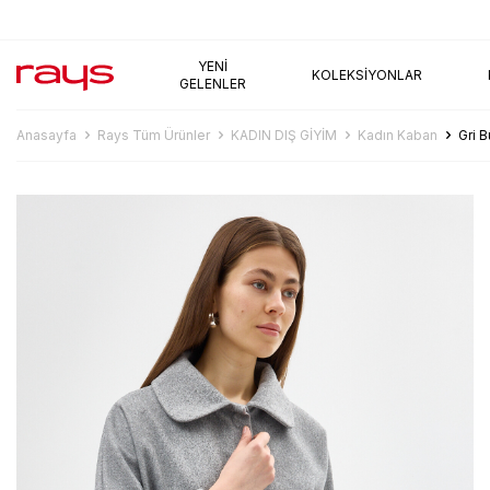
AYNI GÜN KARGO
YENI
KOLEKSIYONLAR
GELENLER
Anasayfa
Rays Tüm Ürünler
KADIN DIŞ GİYİM
Kadın Kaban
Gri 