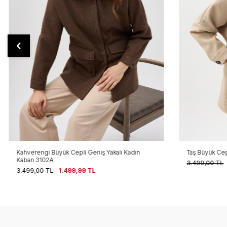
Kahverengi Büyük Cepli Geniş Yakalı Kadın
Taş Büyük Cep
Kaban 3102A
3.499,00
TL
3.499,00
TL
1.499,99
TL