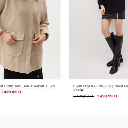
li Geniş Yakalı Kadın Kaban 3102A
Siyah Büyük Cepli Geniş Yakalı K
3102A
1.499,99
TL
3.499,00
TL
1.499,99
TL