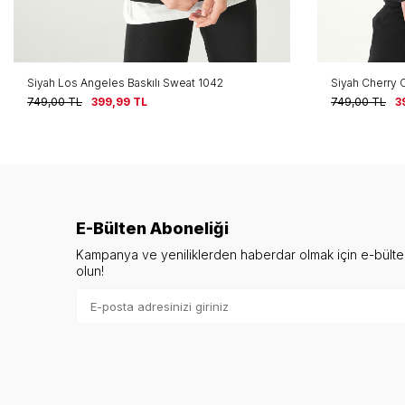
Siyah Los Angeles Baskılı Sweat 1042
Siyah Cherry 
749,00
TL
399,99
TL
749,00
TL
3
E-Bülten Aboneliği
Kampanya ve yeniliklerden haberdar olmak için e-bült
olun!