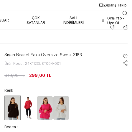
Sipariş Takibi
ÇOK
SALI
Giriş Yap -
SUAR
SATANLAR
İNDIRIMLERI
Üye Ol
0
0
Siyah Bisiklet Yaka Oversize Sweat 3183
Ürün Kodu : 24K1123UST004-001
649,00
TL
299,00
TL
Renk
Beden :