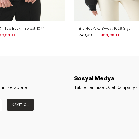
On Top Baskılı Sweat 1041
Bisiklet Yaka Sweat 1029 Siyah
99,99
TL
749,00
TL
399,99
TL
Sosyal Medya
enimize abone
Takipçilerimize Özel Kampanya v
KAYIT OL