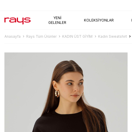
AYNI GÜN KARGO
YENI
KOLEKSIYONLAR
GELENLER
Anasayfa
Rays Tüm Ürünler
KADIN ÜST GİYİM
Kadın Sweatshirt