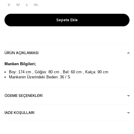
S
M
L
XL
Sepete Ekle
ÜRÜN AÇIKLAMASI
Manken Bilgileri;
Boy: 174 cm , Göğüs: 80 cm , Bel: 60 cm , Kalça: 90 cm
Mankenin Üzerindeki Beden: 36 / S
ÖDEME SEÇENEKLERI
İADE KOŞULLARI