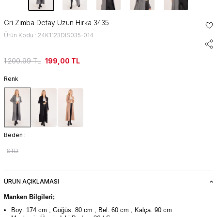
Gri Zımba Detay Uzun Hırka 3435
Ürün Kodu : 24K1123DIS035-014
1.200,99
TL
199,00
TL
Renk
Beden :
STD
ÜRÜN AÇIKLAMASI
Manken Bilgileri;
Boy: 174 cm , Göğüs: 80 cm , Bel: 60 cm , Kalça: 90 cm