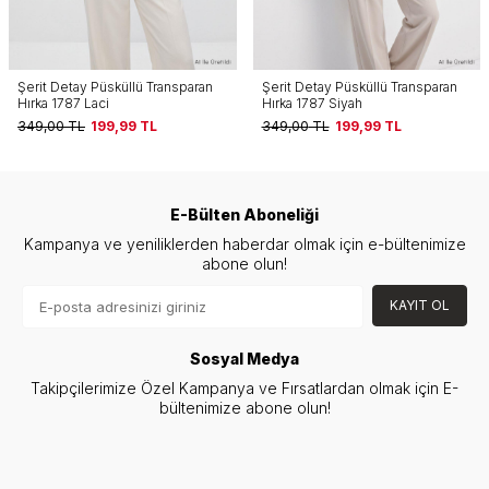
Şerit Detay Püsküllü Transparan
V Yaka Kısa Kol Dantelli Hırka 10
Hırka 1787 Siyah
Krem
349,00
TL
199,99
TL
1.124,00
TL
249,99
TL
E-Bülten Aboneliği
Kampanya ve yeniliklerden haberdar olmak için e-bültenimize
abone olun!
KAYIT OL
Sosyal Medya
Takipçilerimize Özel Kampanya ve Fırsatlardan olmak için E-
bültenimize abone olun!