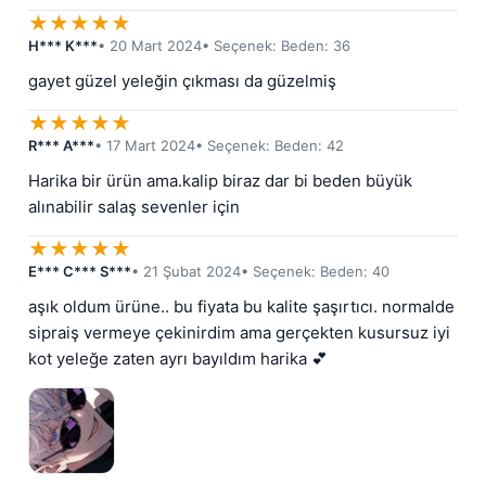
★
★
★
★
★
H*** K***
• 20 Mart 2024
• Seçenek: Beden: 36
gayet güzel yeleğin çıkması da güzelmiş
★
★
★
★
★
R*** A***
• 17 Mart 2024
• Seçenek: Beden: 42
Harika bir ürün ama.kalip biraz dar bi beden büyük 
alınabilir salaş sevenler için
★
★
★
★
★
E*** C*** S***
• 21 Şubat 2024
• Seçenek: Beden: 40
aşık oldum ürüne.. bu fiyata bu kalite şaşırtıcı. normalde 
sipraiş vermeye çekinirdim ama gerçekten kusursuz iyi 
kot yeleğe zaten ayrı bayıldım harika 💕