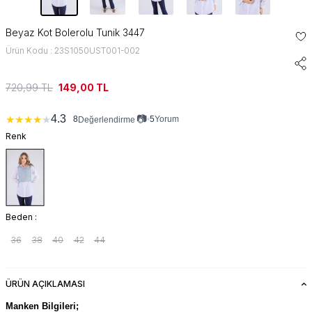
Beyaz Kot Bolerolu Tunik 3447
Ürün Kodu : 23S1050UST001-002
720,99
TL
149,00
TL
📷
4.3
★
★
★
★
★
8
•
5
Yorum
Değerlendirme
Renk
Beden :
36
38
40
42
44
ÜRÜN AÇIKLAMASI
Manken Bilgileri;