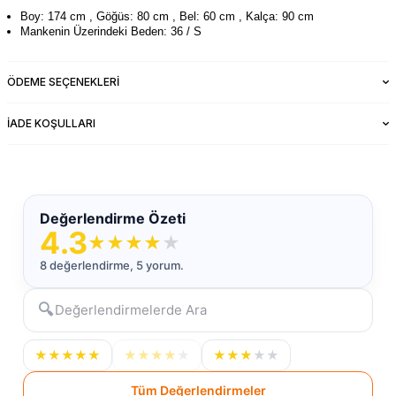
Boy: 174 cm , Göğüs: 80 cm , Bel: 60 cm , Kalça: 90 cm
Mankenin Üzerindeki Beden: 36 / S
ÖDEME SEÇENEKLERI
İADE KOŞULLARI
Değerlendirme Özeti
4.3
★
★
★
★
★
8 değerlendirme, 5 yorum.
🔍
★
★
★
★
★
★
★
★
★
★
★
★
★
★
★
Tüm Değerlendirmeler