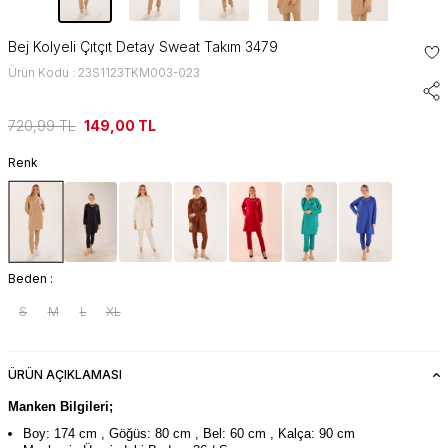
Bej Kolyeli Çıtçıt Detay Sweat Takım 3479
Ürün Kodu : 23S1123TKM003-023
720,99
TL
149,00
TL
Renk
Beden :
S
M
L
XL
ÜRÜN AÇIKLAMASI
Manken Bilgileri;
Boy: 174 cm , Göğüs: 80 cm , Bel: 60 cm , Kalça: 90 cm