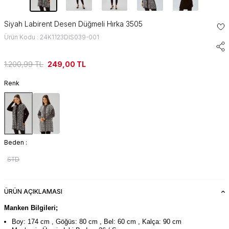
Siyah Labirent Desen Düğmeli Hırka 3505
Ürün Kodu : 24K1123DIS039-001
1.200,99
TL
249,00
TL
Renk
Beden :
STD
ÜRÜN AÇIKLAMASI
Manken Bilgileri;
Boy: 174 cm , Göğüs: 80 cm , Bel: 60 cm , Kalça: 90 cm