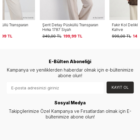
Şerit Detay Püsküllü Transparan
Fakir Kol Delikli Dantel Hırka 1053
Hırka 1787 Siyah
Kahve
349,00
TL
199,99
TL
999,00
TL
149,99
TL
E-Bülten Aboneliği
Kampanya ve yeniliklerden haberdar olmak için e-bültenimize
abone olun!
KAYIT OL
Sosyal Medya
Takipçilerimize Özel Kampanya ve Fırsatlardan olmak için E-
bültenimize abone olun!