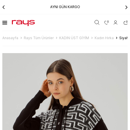
AYNI GÜN KARGO
0
0
Anasayfa
Rays Tüm Ürünler
KADIN ÜST GİYİM
Kadın Hırka
Siyah